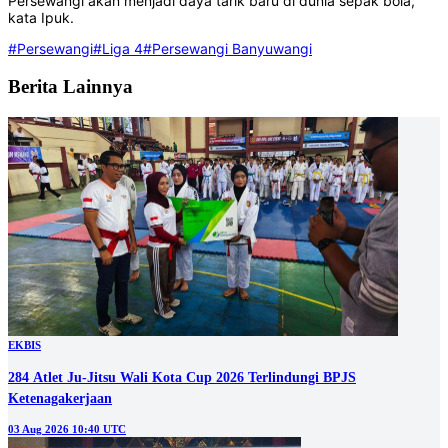
Persewangi akan menjadi daya tarik baru di dunia sepak bola,"
kata Ipuk.
#Persewangi
#Liga 4
#Persewangi Banyuwangi
Berita Lainnya
EKBIS
284 Atlet Ju-Jitsu Wali Kota Cup 2026 Terlindungi BPJS
Ketenagakerjaan
03 Aug 2026 10:40 UTC