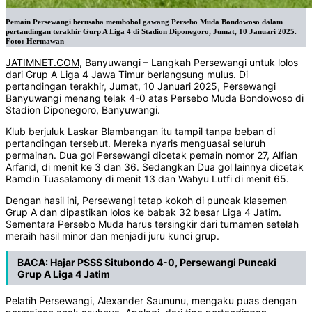
Pemain Persewangi berusaha membobol gawang Persebo Muda Bondowoso dalam
pertandingan terakhir Gurp A Liga 4 di Stadion Diponegoro, Jumat, 10 Januari 2025.
Foto: Hermawan
JATIMNET.COM
, Banyuwangi – Langkah Persewangi untuk lolos
dari Grup A Liga 4 Jawa Timur berlangsung mulus. Di
pertandingan terakhir, Jumat, 10 Januari 2025, Persewangi
Banyuwangi menang telak 4-0 atas Persebo Muda Bondowoso di
Stadion Diponegoro, Banyuwangi.
Klub berjuluk Laskar Blambangan itu tampil tanpa beban di
pertandingan tersebut. Mereka nyaris menguasai seluruh
permainan. Dua gol Persewangi dicetak pemain nomor 27, Alfian
Arfarid, di menit ke 3 dan 36. Sedangkan Dua gol lainnya dicetak
Ramdin Tuasalamony di menit 13 dan Wahyu Lutfi di menit 65.
Dengan hasil ini, Persewangi tetap kokoh di puncak klasemen
Grup A dan dipastikan lolos ke babak 32 besar Liga 4 Jatim.
Sementara Persebo Muda harus tersingkir dari turnamen setelah
meraih hasil minor dan menjadi juru kunci grup.
BACA:
Hajar PSSS Situbondo 4-0, Persewangi Puncaki
Grup A Liga 4 Jatim
Pelatih Persewangi, Alexander Saununu, mengaku puas dengan