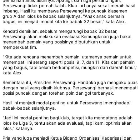
permainan anak asuhnya. Apalagi, dari tiga pertandingan,
Persewangi tidak pernah kalah. Klub ini hanya sekali meraih hasil
imbang. Hasil itu membawa Persewangi ke puncak klasemen
grup A dan lolos ke babak selanjutnya. "Anak anak bermain
bagus, ini menjadi modal kita ke babak 32 besar," kata Alex.
Kendati demikian, sebelum mengarungi babak 32 besar,
Persewangi akan melakukan evaluasi. Kemungkinan juga bakal
menambah pemain yang posisinya dibutuhkan untuk
memperkuat tim.
"Kita ada rencana menambah pemain, utamanya pemain untuk
menempati lini serang seperti posisi 9, 7, dan 11. Kita cari pemain
yang bagus, tapi belum berkompetisi, mungkin dari daerah timur,"
kata Alex.
Sementara itu, Presiden Persewangi Handoko juga mengaku puas
dengan hasil yang diraih klubnya. Persewangi berhasil menempati
posisi puncak dengan torehan poin dan gol terbanyak.
Hasil ini menjadi modal penting untuk Persewangi menghadapi
babak-babak selanjutnya.
"Jadi ini modal penting bagi klub, target kita mendatang adalah
lolos ke Liga 3, tentu akan ada evaluasi, tapi kami optimis akan
lolos," katanya.
Pria yang juga menjadi Ketua Bidang Organisasi Kaderisasi dan