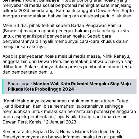
menyebar di media sosial berpotensi meningkat saat menjelang
pilkada 2024 mendatang. Karena itu,anggota Dewan Pers Sapto
Anggoro mengatakan bahwa langkah antisipasi perlu dilakukan.
Menurut dia, pihak terkait seperti Badan Pengawas Pemilu
(Bawaslu) maupun aparat penegak hukum perlu bekerja ekstra
untuk mengantisipasi penyebaran hoaks. Sebab para
penyebarannya disinyalir mempunyai cara-cara khusus dalam
menjalankan aksinya.
Apabila penyebaran hoaks melalui media massa, Ninik Rahayu,
anggota lain dari Dewan Pers menyatakan bahwa pihaknya siap
dilibatkan. Salah satunya dalam proses pembuatan aturan terkait
dan pemberitaan pemilu.
Baca Juga :
Mantan Wali Kota Rukmini Mengaku Siap Maju
Pilkada Kota Probolinggo 2024
“Kami tidak punya kewenangan untuk membuat aturan. Tetapi
jika dilibatkan, kami bisa memahami substansinya sehingga
memudahkan untuk melakukan pemantauan potensi pelanggaran
pada aspek pemberitaan,” ujar Ninik dikutip dari laman resmi
Dewan Pers, Kamis, 12 Januari 2023.
Sementara itu, Kepala Divisi Humas Mabes Polri Irjen Dedy
Prasetyo menyatakan bahwa informasi hoaks terkait pemilu