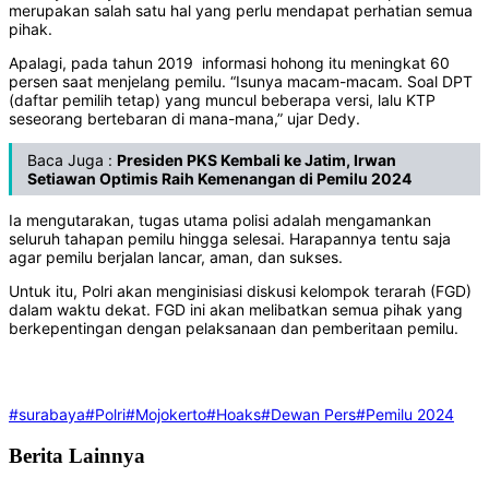
merupakan salah satu hal yang perlu mendapat perhatian semua
pihak.
Apalagi, pada tahun 2019 informasi hohong itu meningkat 60
persen saat menjelang pemilu. “Isunya macam-macam. Soal DPT
(daftar pemilih tetap) yang muncul beberapa versi, lalu KTP
seseorang bertebaran di mana-mana,” ujar Dedy.
Baca Juga :
Presiden PKS Kembali ke Jatim, Irwan
Setiawan Optimis Raih Kemenangan di Pemilu 2024
Ia mengutarakan, tugas utama polisi adalah mengamankan
seluruh tahapan pemilu hingga selesai. Harapannya tentu saja
agar pemilu berjalan lancar, aman, dan sukses.
Untuk itu, Polri akan menginisiasi diskusi kelompok terarah (FGD)
dalam waktu dekat. FGD ini akan melibatkan semua pihak yang
berkepentingan dengan pelaksanaan dan pemberitaan pemilu.
#surabaya
#Polri
#Mojokerto
#Hoaks
#Dewan Pers
#Pemilu 2024
Berita Lainnya