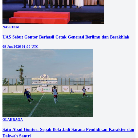
NASIONAL
UAS Sebut Gontor Berhasil Cetak Generasi Berilmu dan Berakhlak
09 Jun 2026 01:00 UTC
OLAHRAGA
Satu Abad Gontor: Sepak Bola Jadi Sarana Pendidikan Karakter dan
Dakwah Santri