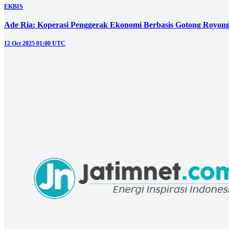
NASIONAL
‎Menteri Koperasi Siapkan Torasera dan KDMP, Untuk Stabilk
15 Feb 2026 09:00 UTC
DAERAH
TNI dan Warga Gedangkulut Bersinergi Mempercepat Pembang
10 Dec 2025 06:00 UTC
EKBIS