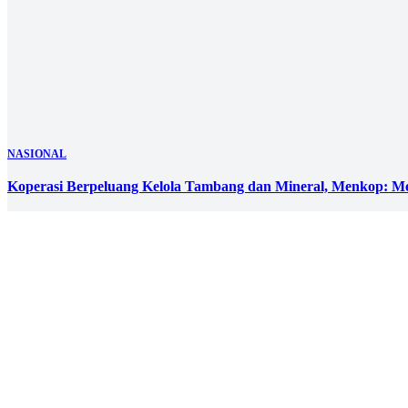
Ade Ria: Koperasi Penggerak Ekonomi Berbasis Gotong Royon
12 Oct 2025 01:00 UTC