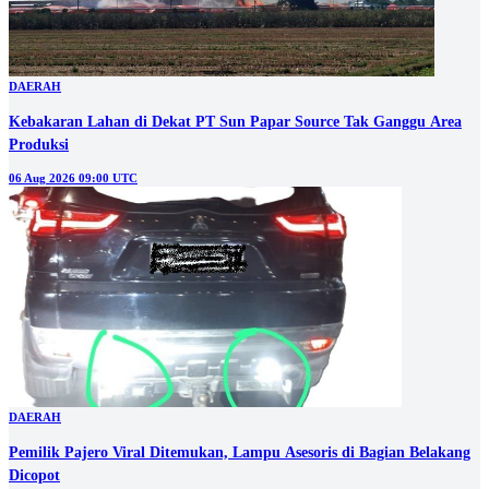
DAERAH
Kebakaran Lahan di Dekat PT Sun Papar Source Tak Ganggu Area
Produksi
06 Aug 2026 09:00 UTC
DAERAH
Pemilik Pajero Viral Ditemukan, Lampu Asesoris di Bagian Belakang
Dicopot