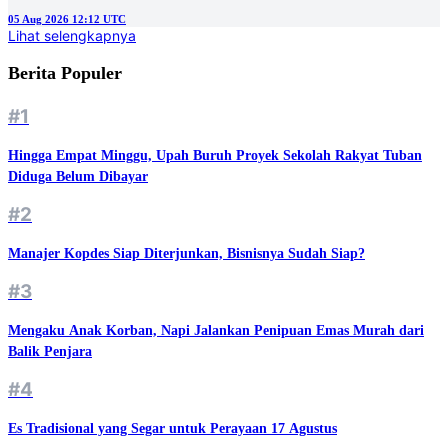
05 Aug 2026 12:12 UTC
Lihat selengkapnya
Berita Populer
#1
Hingga Empat Minggu, Upah Buruh Proyek Sekolah Rakyat Tuban
Diduga Belum Dibayar
#2
Manajer Kopdes Siap Diterjunkan, Bisnisnya Sudah Siap?
#3
Mengaku Anak Korban, Napi Jalankan Penipuan Emas Murah dari
Balik Penjara
#4
Es Tradisional yang Segar untuk Perayaan 17 Agustus