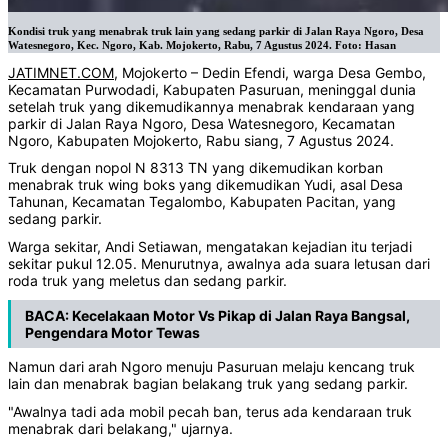
Kondisi truk yang menabrak truk lain yang sedang parkir di Jalan Raya Ngoro, Desa
Watesnegoro, Kec. Ngoro, Kab. Mojokerto, Rabu, 7 Agustus 2024. Foto: Hasan
JATIMNET.COM
, Mojokerto – Dedin Efendi, warga Desa Gembo,
Kecamatan Purwodadi, Kabupaten Pasuruan, meninggal dunia
setelah truk yang dikemudikannya menabrak kendaraan yang
parkir di Jalan Raya Ngoro, Desa Watesnegoro, Kecamatan
Ngoro, Kabupaten Mojokerto, Rabu siang, 7 Agustus 2024.
Truk dengan nopol N 8313 TN yang dikemudikan korban
menabrak truk wing boks yang dikemudikan Yudi, asal Desa
Tahunan, Kecamatan Tegalombo, Kabupaten Pacitan, yang
sedang parkir.
Warga sekitar, Andi Setiawan, mengatakan kejadian itu terjadi
sekitar pukul 12.05. Menurutnya, awalnya ada suara letusan dari
roda truk yang meletus dan sedang parkir.
BACA:
Kecelakaan Motor Vs Pikap di Jalan Raya Bangsal,
Pengendara Motor Tewas
Namun dari arah Ngoro menuju Pasuruan melaju kencang truk
lain dan menabrak bagian belakang truk yang sedang parkir.
"Awalnya tadi ada mobil pecah ban, terus ada kendaraan truk
menabrak dari belakang," ujarnya.