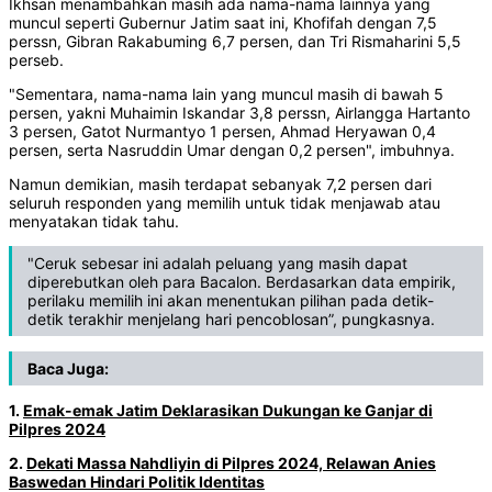
Ikhsan menambahkan masih ada nama-nama lainnya yang
muncul seperti Gubernur Jatim saat ini, Khofifah dengan 7,5
perssn, Gibran Rakabuming 6,7 persen, dan Tri Rismaharini 5,5
perseb.
"Sementara, nama-nama lain yang muncul masih di bawah 5
persen, yakni Muhaimin Iskandar 3,8 perssn, Airlangga Hartanto
3 persen, Gatot Nurmantyo 1 persen, Ahmad Heryawan 0,4
persen, serta Nasruddin Umar dengan 0,2 persen", imbuhnya.
Namun demikian, masih terdapat sebanyak 7,2 persen dari
seluruh responden yang memilih untuk tidak menjawab atau
menyatakan tidak tahu.
"Ceruk sebesar ini adalah peluang yang masih dapat
diperebutkan oleh para Bacalon. Berdasarkan data empirik,
perilaku memilih ini akan menentukan pilihan pada detik-
detik terakhir menjelang hari pencoblosan”, pungkasnya.
Baca Juga:
1.
Emak-emak Jatim Deklarasikan Dukungan ke Ganjar di
Pilpres 2024
2.
Dekati Massa Nahdliyin di Pilpres 2024, Relawan Anies
Baswedan Hindari Politik Identitas