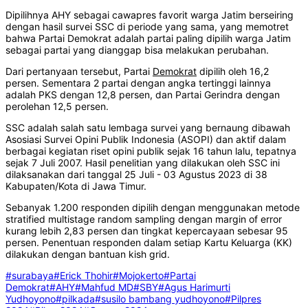
Dipilihnya AHY sebagai cawapres favorit warga Jatim berseiring
dengan hasil survei SSC di periode yang sama, yang memotret
bahwa Partai Demokrat adalah partai paling dipilih warga Jatim
sebagai partai yang dianggap bisa melakukan perubahan.
Dari pertanyaan tersebut, Partai
Demokrat
dipilih oleh 16,2
persen. Sementara 2 partai dengan angka tertinggi lainnya
adalah PKS dengan 12,8 persen, dan Partai Gerindra dengan
perolehan 12,5 persen.
SSC adalah salah satu lembaga survei yang bernaung dibawah
Asosiasi Survei Opini Publik Indonesia (ASOPI) dan aktif dalam
berbagai kegiatan riset opini publik sejak 16 tahun lalu, tepatnya
sejak 7 Juli 2007. Hasil penelitian yang dilakukan oleh SSC ini
dilaksanakan dari tanggal 25 Juli - 03 Agustus 2023 di 38
Kabupaten/Kota di Jawa Timur.
Sebanyak 1.200 responden dipilih dengan menggunakan metode
stratified multistage random sampling dengan margin of error
kurang lebih 2,83 persen dan tingkat kepercayaan sebesar 95
persen. Penentuan responden dalam setiap Kartu Keluarga (KK)
dilakukan dengan bantuan kish grid.
#surabaya
#Erick Thohir
#Mojokerto
#Partai
Demokrat
#AHY
#Mahfud MD
#SBY
#Agus Harimurti
Yudhoyono
#pilkada
#susilo bambang yudhoyono
#Pilpres