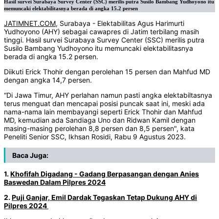
Hasil survei Surabaya Survey Center (SSC) merilis putra Susilo Bambang Yudhoyono itu
memuncaki elektabilitasnya berada di angka 15.2 persen
JATIMNET.COM
, Surabaya - Elektabilitas Agus Harimurti
Yudhoyono (AHY) sebagai cawapres di Jatim terbilang masih
tinggi. Hasil survei Surabaya Survey Center (SSC) merilis putra
Susilo Bambang Yudhoyono itu memuncaki elektabilitasnya
berada di angka 15.2 persen.
Diikuti Erick Thohir dengan perolehan 15 persen dan Mahfud MD
dengan angka 14,7 persen.
“Di Jawa Timur, AHY perlahan namun pasti angka elektabiltasnya
terus menguat dan mencapai posisi puncak saat ini, meski ada
nama-nama lain membayangi seperti Erick Thohir dan Mahfud
MD, kemudian ada Sandiaga Uno dan Ridwan Kamil dengan
masing-masing perolehan 8,8 persen dan 8,5 persen", kata
Peneliti Senior SSC, Ikhsan Rosidi, Rabu 9 Agustus 2023.
Baca Juga:
1.
Khofifah Digadang - Gadang Berpasangan dengan Anies
Baswedan Dalam Pilpres 2024
2.
Puji Ganjar, Emil Dardak Tegaskan Tetap Dukung AHY di
Pilpres 2024