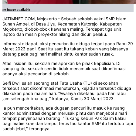
no image available
JATIMNET.COM, Mojokerto - Sebuah sekolah yakni SMP Islam
Sunan Ampel, di Desa Jiyu, Kecamatan Kutorejo, Kabupaten
Mojokerto, diobok-obok kawanan maling. Terdapat tiga unit
laptop dan mesin proyektor hilang dan dicuri pelaku.
Informasi didapat, aksi pencurian itu diduga terjadi pada Rabu 29
Maret 2023 pagi. Saat itu saat itu tukang kebun yang biasanya
datang pada pagi hari melihat pintu kantor sudah rusak.
Atas insiden itu, sekolah melaporkan ke pihak kepolisian. Di
samping itu, sekolah sendiri tidak menampik saat dikonfirmasi
adanya aksi pencurian di sekolah.
Selfi Dwi, salah seorang staf Tata Usaha (TU) di sekolahan
tersebut saat dikonfirmasi menuturkan, kejadian tersebut diduga
dilakukan pada malam hari. “Awalnya diketahui pada hari rabu
jam setengah lima pagi," katanya, Kamis 30 Maret 2023.
Ia pun menceritakan, ada dugaan pencuri itu masuk ke ruang
kantor administrasi dengan merusak pintu dan menjebol almari
tempat penyimpanan barang. "Tukang kebun Pak Salim kalau
pagi matiin kran dan lampu, terus tau kantor SMP itu tertutup tapi
sudah jebol," terangnya.