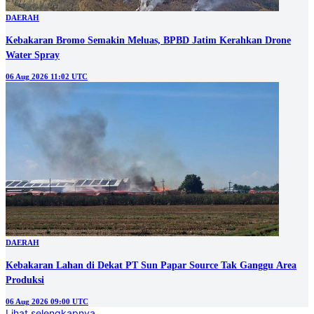
DAERAH
Kebakaran Bromo Semakin Meluas, BPBD Jatim Kerahkan Drone
Water Spray
06 Aug 2026 11:02 UTC
DAERAH
Kebakaran Lahan di Dekat PT Sun Papar Source Tak Ganggu Area
Produksi
06 Aug 2026 09:00 UTC
Lihat selengkapnya