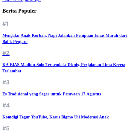
Berita Populer
#1
Mengaku Anak Korban, Napi Jalankan Penipuan Emas Murah dari
Balik Penjara
#2
KA BIAS Madiun-Solo Terkendala Teknis, Perjalanan Lima Kereta
Terlambat
#3
Es Tradisional yang Segar untuk Perayaan 17 Agustus
#4
Komdigi Tegur YouTube, Kasus Bigmo Uji Moderasi Anak
#5