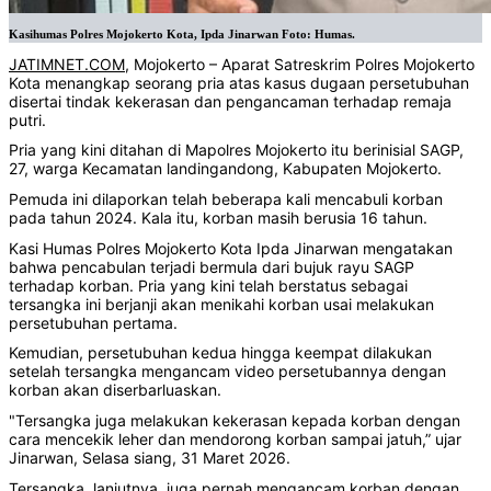
Kasihumas Polres Mojokerto Kota, Ipda Jinarwan Foto: Humas.
JATIMNET.COM
, Mojokerto – Aparat Satreskrim Polres Mojokerto
Kota menangkap seorang pria atas kasus dugaan persetubuhan
disertai tindak kekerasan dan pengancaman terhadap remaja
putri.
Pria yang kini ditahan di Mapolres Mojokerto itu berinisial SAGP,
27, warga Kecamatan landingandong, Kabupaten Mojokerto.
Pemuda ini dilaporkan telah beberapa kali mencabuli korban
pada tahun 2024. Kala itu, korban masih berusia 16 tahun.
Kasi Humas Polres Mojokerto Kota Ipda Jinarwan mengatakan
bahwa pencabulan terjadi bermula dari bujuk rayu SAGP
terhadap korban. Pria yang kini telah berstatus sebagai
tersangka ini berjanji akan menikahi korban usai melakukan
persetubuhan pertama.
Kemudian, persetubuhan kedua hingga keempat dilakukan
setelah tersangka mengancam video persetubannya dengan
korban akan diserbarluaskan.
"Tersangka juga melakukan kekerasan kepada korban dengan
cara mencekik leher dan mendorong korban sampai jatuh,” ujar
Jinarwan, Selasa siang, 31 Maret 2026.
Tersangka, lanjutnya, juga pernah mengancam korban dengan