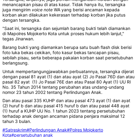
menancapkan pisau di atas kasur. Tidak hanya itu, tersangka
juga mengirim
voice note
WA yang berisi ancaman kepada
korban akan dilakukan kekerasan terhadap korban jika putus
dengan tersangka.
"Saat ini, tersangka dan sejumlah barang bukti telah diamankan
di Mapolres Mojokerto Kota untuk proses hukum lebih lanjut,"
tegas Jinarwan.
Barang bukti yang diamankan berupa satu buah flash disk berisi
foto luka bekas cekikan, foto kasur bekas tancapan pisau,
sebilah pisau, serta beberapa pakaian korban saat persetubuhan
berlangsung.
Untuk mempertangungjawabkan perbuatannya, tersangka dijerat
dengan pasal 81 ayat (1) dan atau ayat (2) Jo Pasal 76D dan atau
pasal 82 ayat (1) Jo Pasal 76E dan atau Pasal 80 Ayat (1) UU RI
No. 35 Tahun 2014 tentang perubahan atas undang-undang
nomor 23 tahun 2002 tentang Perlindungan Anak.
Dan atau pasal 335 KUHP dan atau pasal 473 ayat (1) dan ayat
(2) huruf b dan atau pasal 415 huruf b dan atau pasal 448 ayat
(1) huruf a KUHP UU No. 1 tahun 2023 tentang persetubuhan
terhadap anak dengan ancaman pidana penjara maksimal 12
tahun 3 bulan.
#Satreskrim
#Perlindungan Anak
#Polres Mojokerto
Kota
#persetubuhan anak