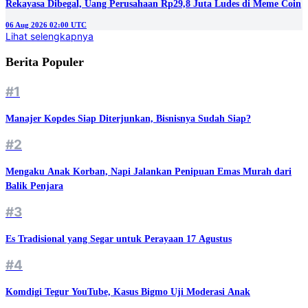
Rekayasa Dibegal, Uang Perusahaan Rp29,8 Juta Ludes di Meme Coin
06 Aug 2026 02:00 UTC
Lihat selengkapnya
Berita Populer
#1
Manajer Kopdes Siap Diterjunkan, Bisnisnya Sudah Siap?
#2
Mengaku Anak Korban, Napi Jalankan Penipuan Emas Murah dari
Balik Penjara
#3
Es Tradisional yang Segar untuk Perayaan 17 Agustus
#4
Komdigi Tegur YouTube, Kasus Bigmo Uji Moderasi Anak