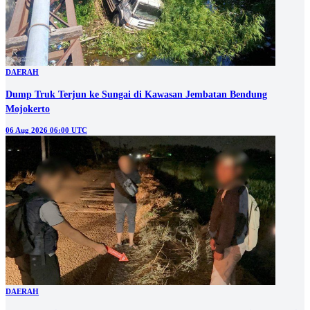
DAERAH
Dump Truk Terjun ke Sungai di Kawasan Jembatan Bendung
Mojokerto
06 Aug 2026 06:00 UTC
DAERAH