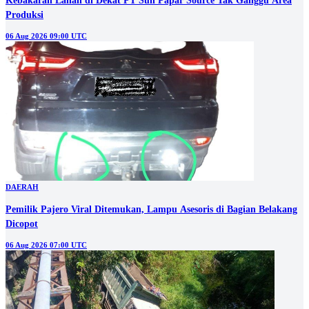
Kebakaran Lahan di Dekat PT Sun Papar Source Tak Ganggu Area
Produksi
06 Aug 2026 09:00 UTC
DAERAH
Pemilik Pajero Viral Ditemukan, Lampu Asesoris di Bagian Belakang
Dicopot
06 Aug 2026 07:00 UTC