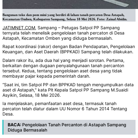
Bangunan toko dan pom mini yang berdiri di lahan tanah percaton Desa Astapah,
Kecamatan Omben, Kabupaten Sampang, Selasa 18 Mei 2026. Foto: Zainal Abidin.
JATIMNET.COM
, Sampang – Petugas Satpol PP Sampang
ternyata telah menelisik pengelolaan tanah percaton di Desa
Astapah, Kecamatan Omben yang diduga bermasalah.
Rapat koordinasi (rakor) dengan Badan Pendapatan, Pengelolaan
Keuangan, dan Aset Daerah (BPPKAD) Sampang telah dilakukan.
Dalam rakor itu, ada dua hal yang menjadi sorotan. Pertama,
berkaitan dengan dugaan penyalahgunaan tanah percanton
tersebut. Kedua, tentang pengelolaan aset desa yang tidak
membayar pajar kepada pemerintah darah.
“Saat ini, tim Satpol PP dan BPPKAD tengah mengumpulkan data
aset di Astapah," kata Plt Kepala Satpol PP Sampang M.Suaidi
Asyikin, Selasa, 18 Mei 2026.
Ia menjelaskan, pemanfaatan aset desa, termasuk tanah
percaton telah diatur dalam UU Nomor 6 Tahun 2014 Tentang
Desa.
BACA:
Pengelolaan Tanah Percanton di Astapah Sampang
Diduga Bermasalah