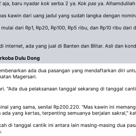
t
aja, baru nyadar
kok
serba 2 ya. Kok
pas
ya. Alhamdulilah 
mas kawin dari uang jadul yang sudah langka dengan nomin
mulai dari Rp1, Rp20, Rp100, Rp5 ribu, dan Rp10 ribu dari 
 di internet, ada yang jual di Banten dan Blitar. Asli dan ko
arkoba Dulu Dong
benarkan ada dua pasangan yang mendaftarkan diri untuk 
atan Magersari.
i. "Ada dua pelaksanaan tanggal sekarang di tanggal canti
nal yang sama, senilai Rp200.220. "Mas kawin ini memang ru
ada yang kertas, terpenting semuanya berjalan sakral," ka
ah di tanggal cantik ini antara lain masing-masing dua p
.