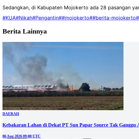
Sedangkan, di Kabupaten Mojokerto ada 28 pasangan yang 
#KUA
#Nikah
#Pengantin
##mojokerto
##berita-mojokerto
#
Berita Lainnya
DAERAH
Kebakaran Lahan di Dekat PT Sun Papar Source Tak Ganggu 
06 Aug 2026 09:00 UTC