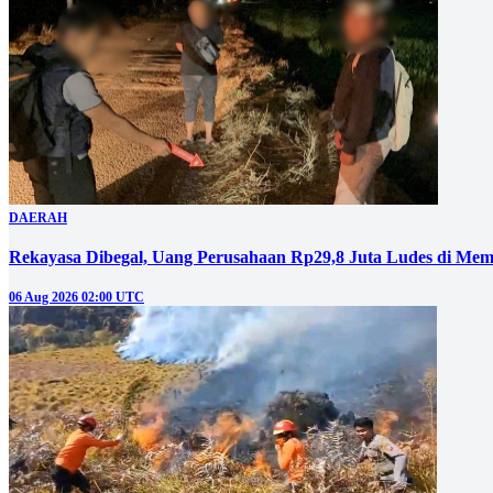
DAERAH
Rekayasa Dibegal, Uang Perusahaan Rp29,8 Juta Ludes di Mem
06 Aug 2026 02:00 UTC