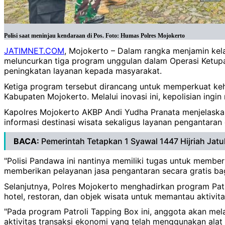
Polisi saat meninjau kendaraan di Pos. Foto: Humas Polres Mojokerto
JATIMNET.COM
, Mojokerto – Dalam rangka menjamin kelan
meluncurkan tiga program unggulan dalam Operasi Ketupat
peningkatan layanan kepada masyarakat.
Ketiga program tersebut dirancang untuk memperkuat keha
Kabupaten Mojokerto. Melalui inovasi ini, kepolisian ing
Kapolres Mojokerto AKBP Andi Yudha Pranata menjelaska
informasi destinasi wisata sekaligus layanan pengantaran 
BACA:
Pemerintah Tetapkan 1 Syawal 1447 Hijriah Jat
"Polisi Pandawa ini nantinya memiliki tugas untuk member
memberikan pelayanan jasa pengantaran secara gratis bag
Selanjutnya, Polres Mojokerto menghadirkan program Patro
hotel, restoran, dan objek wisata untuk memantau aktivit
"Pada program Patroli Tapping Box ini, anggota akan mel
aktivitas transaksi ekonomi yang telah menggunakan ala