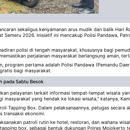
caran sekaligus kenyamanan arus mudik dan balik Hari Raya
 Semeru 2026. Inisiatif ini mencakup Polisi Pandawa, Patr
diran polisi di tengah masyarakat, khususnya bagi pemudi
in memastikan perjalanan masyarakat berlangsung aman, ter
n, program pertama adalah Polisi Pandawa (Pemandu Daera
gratis bagi masyarakat.
uh pada Sabtu Besok
ikan pelayanan terkait informasi tempat-tempat wisata yang
i masyarakat yang hendak ke lokasi wisata," katanya, Kam
li Tapping Box. Dalam pelaksanaannya, petugas secara akti
as transaksi ekonomi.
aksanakan patroli rutin ke hotel, restoran, dan wahana wi
t tapping box, sebagai bentuk dukungan Polres Mojokerto