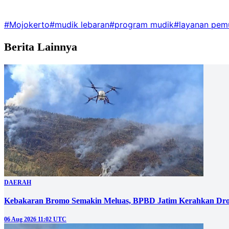
#Mojokerto
#mudik lebaran
#program mudik
#layanan pem
Berita Lainnya
DAERAH
Kebakaran Bromo Semakin Meluas, BPBD Jatim Kerahkan Dro
06 Aug 2026 11:02 UTC