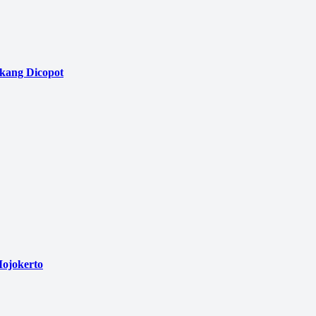
akang Dicopot
ojokerto