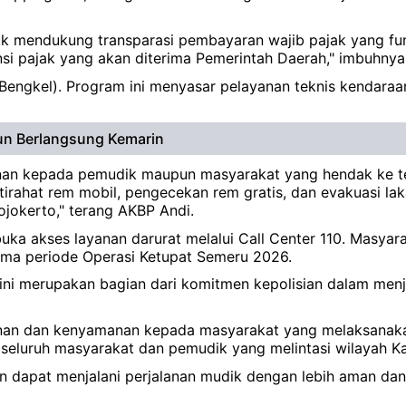
tuk mendukung transparasi pembayaran wajib pajak yang f
ensi pajak yang akan diterima Pemerintah Daerah," imbuhnya
i Bengkel). Program ini menyasar pelayanan teknis kendar
un Berlangsung Kemarin
nan kepada pemudik maupun masyarakat yang hendak ke t
stirahat rem mobil, pengecekan rem gratis, dan evakuasi l
okerto," terang AKBP Andi.
buka akses layanan darurat melalui Call Center 110. Masyar
ama periode Operasi Ketupat Semeru 2026.
ni merupakan bagian dari komitmen kepolisian dalam menj
nan dan kenyamanan kepada masyarakat yang melaksanaka
seluruh masyarakat dan pemudik yang melintasi wilayah K
n dapat menjalani perjalanan mudik dengan lebih aman da