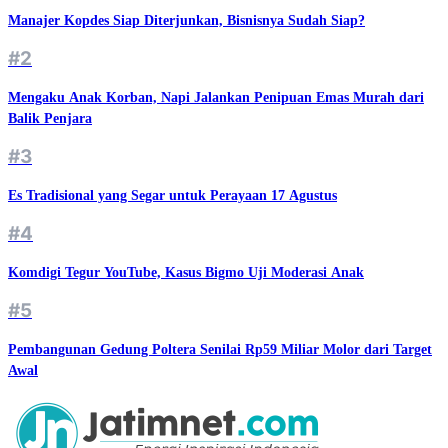
Manajer Kopdes Siap Diterjunkan, Bisnisnya Sudah Siap?
#2
Mengaku Anak Korban, Napi Jalankan Penipuan Emas Murah dari
Balik Penjara
#3
Es Tradisional yang Segar untuk Perayaan 17 Agustus
#4
Komdigi Tegur YouTube, Kasus Bigmo Uji Moderasi Anak
#5
Pembangunan Gedung Poltera Senilai Rp59 Miliar Molor dari Target
Awal