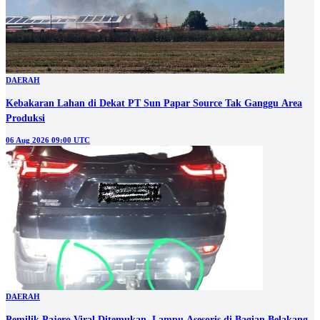
DAERAH
Kebakaran Lahan di Dekat PT Sun Papar Source Tak Ganggu Area
Produksi
06 Aug 2026 09:00 UTC
DAERAH
Pemilik Pajero Viral Ditemukan, Lampu Asesoris di Bagian Belakang