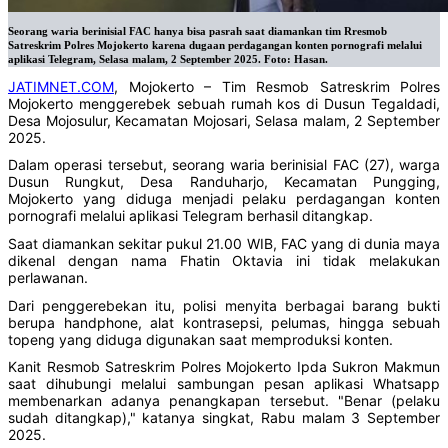
Seorang waria berinisial FAC hanya bisa pasrah saat diamankan tim Rresmob
Satreskrim Polres Mojokerto karena dugaan perdagangan konten pornografi melalui
aplikasi Telegram, Selasa malam, 2 September 2025. Foto: Hasan.
JATIMNET.COM
, Mojokerto – Tim Resmob Satreskrim Polres
Mojokerto menggerebek sebuah rumah kos di Dusun Tegaldadi,
Desa Mojosulur, Kecamatan Mojosari, Selasa malam, 2 September
2025.
Dalam operasi tersebut, seorang waria berinisial FAC (27), warga
Dusun Rungkut, Desa Randuharjo, Kecamatan Pungging,
Mojokerto yang diduga menjadi pelaku perdagangan konten
pornografi melalui aplikasi Telegram berhasil ditangkap.
Saat diamankan sekitar pukul 21.00 WIB, FAC yang di dunia maya
dikenal dengan nama Fhatin Oktavia ini tidak melakukan
perlawanan.
Dari penggerebekan itu, polisi menyita berbagai barang bukti
berupa handphone, alat kontrasepsi, pelumas, hingga sebuah
topeng yang diduga digunakan saat memproduksi konten.
Kanit Resmob Satreskrim Polres Mojokerto Ipda Sukron Makmun
saat dihubungi melalui sambungan pesan aplikasi Whatsapp
membenarkan adanya penangkapan tersebut. "Benar (pelaku
sudah ditangkap)," katanya singkat, Rabu malam 3 September
2025.