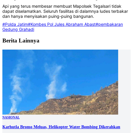
Api yang terus membesar membuat Mapolsek Tegalsari tidak
dapat diselamatkan. Seluruh fasilitas di dalamnya ludes terbakar
dan hanya menyisakan puing-puing bangunan.
#Polda Jatim
#Kombes Pol Jules Abraham Abast
#pembakaran
Gedung Grahadi
Berita Lainnya
NASIONAL
Karhutla Bromo Meluas, Helikopter Water Bombing Dikerahkan