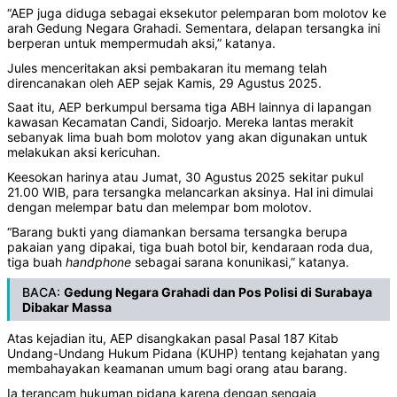
“AEP juga diduga sebagai eksekutor pelemparan bom molotov ke
arah Gedung Negara Grahadi. Sementara, delapan tersangka ini
berperan untuk mempermudah aksi,” katanya.
Jules menceritakan aksi pembakaran itu memang telah
direncanakan oleh AEP sejak Kamis, 29 Agustus 2025.
Saat itu, AEP berkumpul bersama tiga ABH lainnya di lapangan
kawasan Kecamatan Candi, Sidoarjo. Mereka lantas merakit
sebanyak lima buah bom molotov yang akan digunakan untuk
melakukan aksi kericuhan.
Keesokan harinya atau Jumat, 30 Agustus 2025 sekitar pukul
21.00 WIB, para tersangka melancarkan aksinya. Hal ini dimulai
dengan melempar batu dan melempar bom molotov.
“Barang bukti yang diamankan bersama tersangka berupa
pakaian yang dipakai, tiga buah botol bir, kendaraan roda dua,
tiga buah
handphone
sebagai sarana konunikasi,” katanya.
BACA:
Gedung Negara Grahadi dan Pos Polisi di Surabaya
Dibakar Massa
Atas kejadian itu, AEP disangkakan pasal Pasal 187 Kitab
Undang-Undang Hukum Pidana (KUHP) tentang kejahatan yang
membahayakan keamanan umum bagi orang atau barang.
Ia terancam hukuman pidana karena dengan sengaja