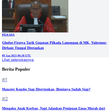
PILKADA
Ghofur-Firosya Tarik Gugatan Pilkada Lamongan di MK, Yuhronur-
Dirham Tinggal Ditetapkan
09 Jan 2025 06:30 UTC
Lihat selengkapnya
Berita Populer
#1
Manajer Kopdes Siap Diterjunkan, Bisnisnya Sudah Siap?
#2
Mengaku Anak Korban, Napi Jalankan Penipuan Emas Murah dari