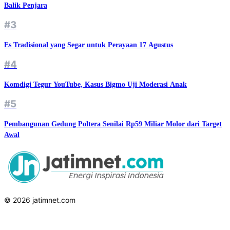
Balik Penjara
#3
Es Tradisional yang Segar untuk Perayaan 17 Agustus
#4
Komdigi Tegur YouTube, Kasus Bigmo Uji Moderasi Anak
#5
Pembangunan Gedung Poltera Senilai Rp59 Miliar Molor dari Target
Awal
© 2026 jatimnet.com