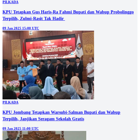
PILKADA
KPU Tetapkan Gus Haris-Ra Fahmi Bupati dan Wabup Probolinggo
Terpilih, Zulmi-Rasit Tak Hadir
09 Jan 2025 15:00 UTC
PILKADA
KPU Jombang Tetapkan Warsubi-Salman Bupati dan Wabup
Terpilih, Janjikan Seragam Sekolah Gratis
09 Jan 2025 11:00 UTC