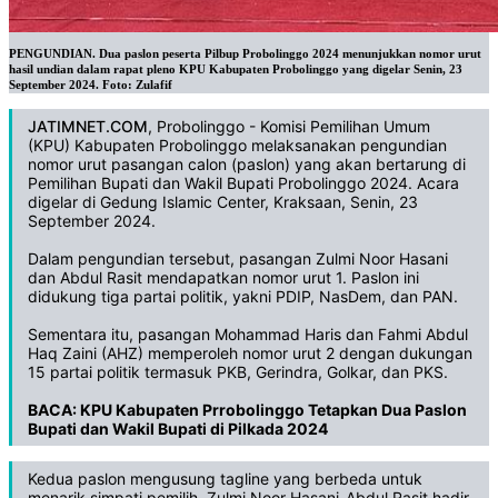
PENGUNDIAN. Dua paslon peserta Pilbup Probolinggo 2024 menunjukkan nomor urut
hasil undian dalam rapat pleno KPU Kabupaten Probolinggo yang digelar Senin, 23
September 2024. Foto: Zulafif
JATIMNET.COM
, Probolinggo - Komisi Pemilihan Umum
(KPU) Kabupaten Probolinggo melaksanakan pengundian
nomor urut pasangan calon (paslon) yang akan bertarung di
Pemilihan Bupati dan Wakil Bupati Probolinggo 2024. Acara
digelar di Gedung Islamic Center, Kraksaan, Senin, 23
September 2024.
Dalam pengundian tersebut, pasangan Zulmi Noor Hasani
dan Abdul Rasit mendapatkan nomor urut 1. Paslon ini
didukung tiga partai politik, yakni PDIP, NasDem, dan PAN.
Sementara itu, pasangan Mohammad Haris dan Fahmi Abdul
Haq Zaini (AHZ) memperoleh nomor urut 2 dengan dukungan
15 partai politik termasuk PKB, Gerindra, Golkar, dan PKS.
BACA:
KPU Kabupaten Prrobolinggo Tetapkan Dua Paslon
Bupati dan Wakil Bupati di Pilkada 2024
Kedua paslon mengusung tagline yang berbeda untuk
menarik simpati pemilih. Zulmi Noor Hasani-Abdul Rasit hadir