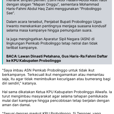
dengan slogan "Mapan Onggu", sementara Mohammad
Haris-Fahmi Abdul Haq Zaini menggunakan "Probolinggo
Sae".
Dalam acara tersebut, Penjabat Bupati Probolinggo Ugas
Irwanto menekankan pentingnya menjaga suasana kondusif
selama masa kampanye hingga pemungutan suara.
Ia juga mengingatkan Aparatur Sipil Negara (ASN) di
lingkungan Pemkab Probolinggo tetap netral dan tidak
terlibat kampanye.
BACA:
Lawan Dinasti Petahana, Gus Haris-Ra Fahmi Daftar
ke KPU Kabupaten Probolinggo
"Saya imbau ASN Pemkab Probolinggo untuk tidak ikut
berkampanye. Terkecuali ikut mengamankan atau memantau
saja, itu agar tidak menimbulkan kecurigaan atau bumerang bagi
diri sendiri," katanya.
Hal sama dikatakan Ketua KPU Kabupaten Probolinggo Aliwafa. Ia
turut mengimbau masyarakat agar selama tahapan pemilukada
mulai dari kampanye hingga pencoblosan tetap berjalan dengan
aman dan damai.
"Sesuai dengan maskot KPU Probolinggo, Si Tengger, yang