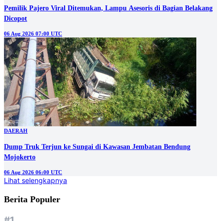
Pemilik Pajero Viral Ditemukan, Lampu Asesoris di Bagian Belakang
Dicopot
06 Aug 2026 07:00 UTC
DAERAH
Dump Truk Terjun ke Sungai di Kawasan Jembatan Bendung
Mojokerto
06 Aug 2026 06:00 UTC
Lihat selengkapnya
Berita Populer
#1