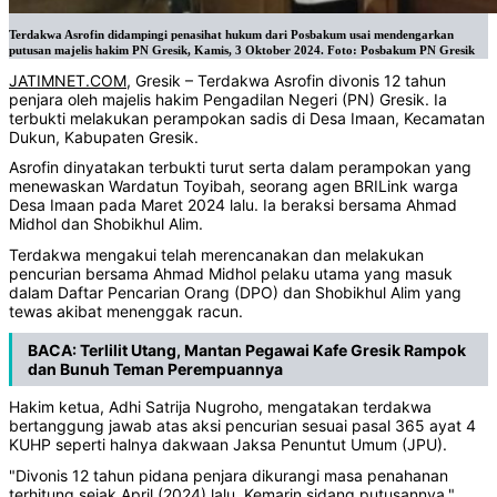
Terdakwa Asrofin didampingi penasihat hukum dari Posbakum usai mendengarkan
putusan majelis hakim PN Gresik, Kamis, 3 Oktober 2024. Foto: Posbakum PN Gresik
JATIMNET.COM
, Gresik – Terdakwa Asrofin divonis 12 tahun
penjara oleh majelis hakim Pengadilan Negeri (PN) Gresik. Ia
terbukti melakukan perampokan sadis di Desa Imaan, Kecamatan
Dukun, Kabupaten Gresik.
Asrofin dinyatakan terbukti turut serta dalam perampokan yang
menewaskan Wardatun Toyibah, seorang agen BRILink warga
Desa Imaan pada Maret 2024 lalu. Ia beraksi bersama Ahmad
Midhol dan Shobikhul Alim.
Terdakwa mengakui telah merencanakan dan melakukan
pencurian bersama Ahmad Midhol pelaku utama yang masuk
dalam Daftar Pencarian Orang (DPO) dan Shobikhul Alim yang
tewas akibat menenggak racun.
BACA:
Terlilit Utang, Mantan Pegawai Kafe Gresik Rampok
dan Bunuh Teman Perempuannya
Hakim ketua, Adhi Satrija Nugroho, mengatakan terdakwa
bertanggung jawab atas aksi pencurian sesuai pasal 365 ayat 4
KUHP seperti halnya dakwaan Jaksa Penuntut Umum (JPU).
"Divonis 12 tahun pidana penjara dikurangi masa penahanan
terhitung sejak April (2024) lalu. Kemarin sidang putusannya,"