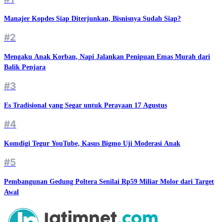
Manajer Kopdes Siap Diterjunkan, Bisnisnya Sudah Siap?
#2
Mengaku Anak Korban, Napi Jalankan Penipuan Emas Murah dari
Balik Penjara
#3
Es Tradisional yang Segar untuk Perayaan 17 Agustus
#4
Komdigi Tegur YouTube, Kasus Bigmo Uji Moderasi Anak
#5
Pembangunan Gedung Poltera Senilai Rp59 Miliar Molor dari Target
Awal