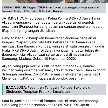
JARING ASPIRASI: Anggota DPRD Jatim Aliyadi saat menggelar serap aspirasi di
Sampang, Selasa 10 November 2020. Foto: Baehaqi.
JATIMNET.COM, Surabaya - Ketua Komisi B DPRD Jawa Timur
Aliyadi menegaskan, penguatan peran koperasi di pondok
pesantren (Ponpes) tertuang dalam rancangan peraturan daerah
(Raperda) yang tengah diusulkan.
Dengan begitu diharapkan kemandirian ekonomi berjalan di
Ponpes. "Seperti yang kita tahu beberapa hari kemarin kita
mengusulkan Raperda Ponpes, yang salah satu pengusulnya dari
Fraksi PKB DPRD Jatim. Di dalamnya juga mengatur teknis itu
(koperasi)" ujar Aliyadi saat serap aspirasi di masyarakat
Sampang, Madura, Selasa 10 November 2020.
Aliyadi yang juga politikus PKB tersebut mengakui, banyak
keluhan yang disampaikan masyarakat terkait pemulihan ekonomi
di tengah pandemi Covid-19. Termasuk eksistensi Usaha Kecil
Menengah (UKM) dan koperasi di pondok pesantren.
BACA JUGA;
Pesantren Tangguh, Ponpes Sukorejo di
Situbondo Terapkan Protokol Kesehatan
Saat ini jumlah koperasi di Ponpes saat ini terus berkembang.
Data yang pernah disampaikan Fraksi PKB DPRD Jatim