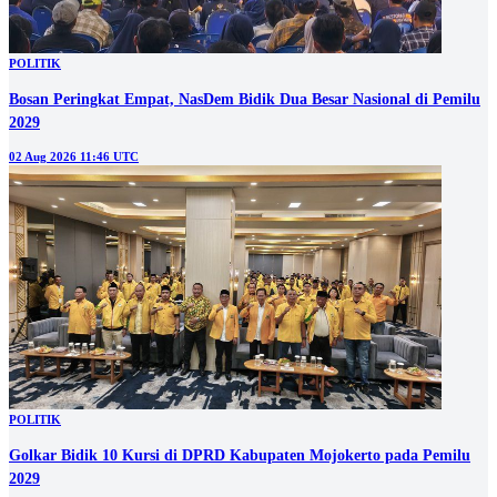
POLITIK
Bosan Peringkat Empat, NasDem Bidik Dua Besar Nasional di Pemilu
2029
02 Aug 2026 11:46 UTC
POLITIK
Golkar Bidik 10 Kursi di DPRD Kabupaten Mojokerto pada Pemilu
2029