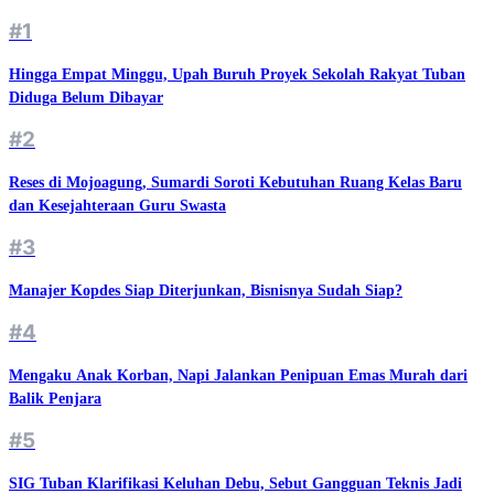
#1
Hingga Empat Minggu, Upah Buruh Proyek Sekolah Rakyat Tuban
Diduga Belum Dibayar
#2
Reses di Mojoagung, Sumardi Soroti Kebutuhan Ruang Kelas Baru
dan Kesejahteraan Guru Swasta
#3
Manajer Kopdes Siap Diterjunkan, Bisnisnya Sudah Siap?
#4
Mengaku Anak Korban, Napi Jalankan Penipuan Emas Murah dari
Balik Penjara
#5
SIG Tuban Klarifikasi Keluhan Debu, Sebut Gangguan Teknis Jadi