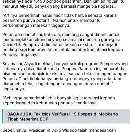
setidaknya ada 4.450 pondok pesantren. Dari jumlah ribuan itu,
menurut Aliyadi, banyak yang berhasil mengelola koperasi.
"Artinya pemerintah harus hadir tidak hanya semata karena
pesantren punya potensi. Namun untuk membantu
perkembangan mereka," tegasnya.
Peran pemerintah ini, kata dia, memang sangat dinanti untuk
membangkitkan ekonomi yang selama ini menurun gara-gara
Covid-19. Pemprov Jatim harus bekerja ekstra. "Ini menjadi
penting bagi Pemprov Jatim untuk memberikan atensi kepada
Ponpes," tegasnya.
Selama ini, Aliyadi melihat, banyak sekali program Pemprov yang
sebenarnya bisa diarahkan ke Ponpes. Raperda ini, menurut dia,
bisa menjadi petunjuk teknis pelaksanaan teknis pengembangan
Ponpes. "Jadi tidak hanya undang-undangnya yang ada, tapi
diatur lebih teknis lagi dengan rancangan aturan daerah,"
ungkapnya.
"Sehingga pemerintah lebih banyak lagi intervensi kepada
kepentingan dan kebutuhan ponpes," tandasnya.
BACA JUGA:
Tak lolos Verifikasi, 19 Ponpes di Mojokerto
Tidak Menerima BOP
Sebelumnya, Presiden RI Joko Widodo telah mengesahkan