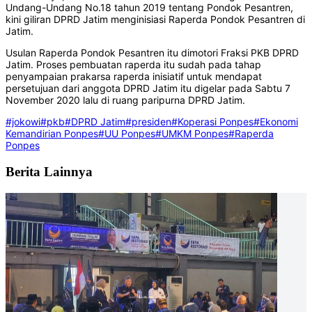
Undang-Undang No.18 tahun 2019 tentang Pondok Pesantren,
kini giliran DPRD Jatim menginisiasi Raperda Pondok Pesantren di
Jatim.
Usulan Raperda Pondok Pesantren itu dimotori Fraksi PKB DPRD
Jatim. Proses pembuatan raperda itu sudah pada tahap
penyampaian prakarsa raperda inisiatif untuk mendapat
persetujuan dari anggota DPRD Jatim itu digelar pada Sabtu 7
November 2020 lalu di ruang paripurna DPRD Jatim.
#jokowi
#pkb
#DPRD Jatim
#presiden
#Koperasi Ponpes
#Ekonomi
Kemandirian Ponpes
#UU Ponpes
#UMKM Ponpes
#Raperda
Ponpes
Berita Lainnya