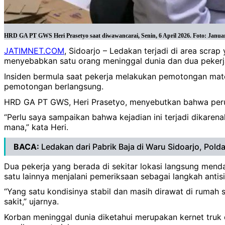
HRD GA PT GWS Heri Prasetyo saat diwawancarai, Senin, 6 April 2026. Foto: Janua
JATIMNET.COM
, Sidoarjo – Ledakan terjadi di area scra
menyebabkan satu orang meninggal dunia dan dua pekerja
Insiden bermula saat pekerja melakukan pemotongan mater
pemotongan berlangsung.
HRD GA PT GWS, Heri Prasetyo, menyebutkan bahwa perus
“Perlu saya sampaikan bahwa kejadian ini terjadi dikarenak
mana,” kata Heri.
BACA:
Ledakan dari Pabrik Baja di Waru Sidoarjo, Pold
Dua pekerja yang berada di sekitar lokasi langsung mend
satu lainnya menjalani pemeriksaan sebagai langkah antisi
“Yang satu kondisinya stabil dan masih dirawat di rumah
sakit,” ujarnya.
Korban meninggal dunia diketahui merupakan kernet truk da