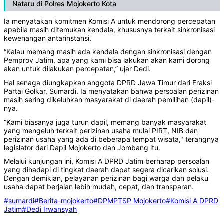
Nataru di Polres Mojokerto Kota
Ia menyatakan komitmen Komisi A untuk mendorong percepatan
apabila masih ditemukan kendala, khususnya terkait sinkronisasi
kewenangan antarinstansi.
“Kalau memang masih ada kendala dengan sinkronisasi dengan
Pemprov Jatim, apa yang kami bisa lakukan akan kami dorong
akan untuk dilakukan percepatan,” ujar Dedi.
Hal senaga diungkapkan anggota DPRD Jawa Timur dari Fraksi
Partai Golkar, Sumardi. Ia menyatakan bahwa persoalan perizinan
masih sering dikeluhkan masyarakat di daerah pemilihan (dapil)-
nya.
“Kami biasanya juga turun dapil, memang banyak masyarakat
yang mengeluh terkait perizinan usaha mulai PIRT, NIB dan
perizinan usaha yang ada di beberapa tempat wisata," terangnya
legislator dari Dapil Mojokerto dan Jombang itu.
Melalui kunjungan ini, Komisi A DPRD Jatim berharap persoalan
yang dihadapi di tingkat daerah dapat segera dicarikan solusi.
Dengan demikian, pelayanan perizinan bagi warga dan pelaku
usaha dapat berjalan lebih mudah, cepat, dan transparan.
#sumardi
#Berita-mojokerto
#DPMPTSP Mojokerto
#Komisi A DPRD
Jatim
#Dedi Irwansyah