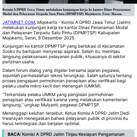
Komisi A DPRD Jawa Timur melakukan kunjungan kerja ke kantor Dinas Penanaman
Modal dan Pelayanan Terpadu Satu Pintu (DPMPTSP) Mojokerto. Foto: Hasan.
JATIMNET.COM
, Mojokerto - Komisi A DPRD Jawa Timur (Jatim)
melakukan kunjungan kerja ke kantor Dinas Penanaman Modal
dan Pelayanan Terpadu Satu Pintu (DPMPTSP) Kabupaten
Mojokerto, Senin, 8 Desember 2025.
Kunjungan ke kantor DPMPTSP yang berlokasi di Kecamatan
Sooko itu bertujuan menyerap aspirasi. Selain itu, meninjau
langsung pelaksanaan pelayanan publik, khususnya di sektor
perizinan usaha.
Dalam forum dialog yang digelar bersama jajaran pegawai,
sejumlah permasalahan teknis terungkap. Salah satunya tentang
proses pengajuan permohonan penapisan atau verifikasi bagi
pelaku usaha mikro kecil dan menengah (UMKM).
“Terkendala pelaku UMKM yang pengisian permohonan
penapisan atau verifikasi karena yang melakukan kementerian
langsung,” ungkap Mulyanti, pegawai DPMPTSP.
Menanggapi keluhan tersebut, Ketua Komisi A DPRD Jatim Dedi
Irwansyah menegaskan bahwa pelayanan publik di provinsi itu
harus terintegrasi dan berjalan optimal.
BACA:
Komisi A DPRD Jatim Tinjau Kesiapan Pengamanan