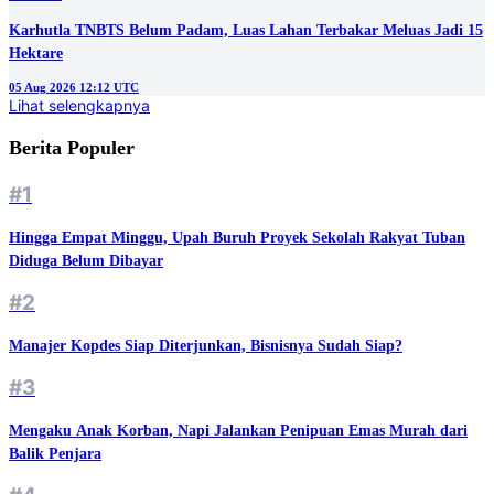
Karhutla TNBTS Belum Padam, Luas Lahan Terbakar Meluas Jadi 15
Hektare
05 Aug 2026 12:12 UTC
Lihat selengkapnya
Berita Populer
#1
Hingga Empat Minggu, Upah Buruh Proyek Sekolah Rakyat Tuban
Diduga Belum Dibayar
#2
Manajer Kopdes Siap Diterjunkan, Bisnisnya Sudah Siap?
#3
Mengaku Anak Korban, Napi Jalankan Penipuan Emas Murah dari
Balik Penjara