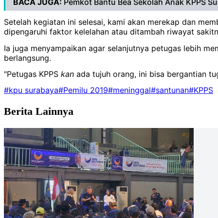
BACA JUGA:
Pemkot Bantu Bea Sekolah Anak KPPS Su
Setelah kegiatan ini selesai, kami akan merekap dan mem
dipengaruhi faktor kelelahan atau ditambah riwayat sakitn
Ia juga menyampaikan agar selanjutnya petugas lebih mem
berlangsung.
"Petugas KPPS
kan
ada tujuh orang, ini bisa bergantian t
#kpu surabaya
#Pemilu 2019
#meninggal
#santunan
#KPPS
Berita Lainnya