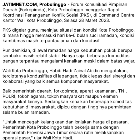
JATIMNET
.
COM
,
Probolinggo
- Forum Komunikasi Pimpinan
Daerah (Forkopimda), Kota Probolinggo menggelar Rapat
Koordinasi Penanganan Konflik Sosial (PKS), di Command Centre
Kantor Wali Kota Probolinggo, Selasa 28 Maret 2023.
PKS digelar guna, meninjau situasi dan kondisi Kota Probolinggo,
di mana hingga memasuki hari ke-6 bulan suci ramadan, kondisi
kamtibmas masih terpantau aman dan kondusif.
Pun demikian, di awal ramadan harga kebutuhan pokok berupa
sembako masih relatif stabil. Hanya saja, beberapa komoditas
pangan terpantau mengalami kenaikan meski dalam batas wajar.
Wali Kota Probolinggo, Habib Hadi Zainal Abidin mengatakan,
terciptanya kondusifitas di lapangan, tidak lepas dari sinergi dan
kolaborasi yang baik semua komponen masyarakat.
Baik pemerintah daerah, forkopimda, aparat keamanan, TNI,
POLRI, tokoh agama, tokoh masyarakat maupun elemen
masyarakat lainnya. Sedangkan kenaikan beberapa komoditas
kebutuhan di masyarakat, dipicu dengan tingginya permintaan
selama bulan ramadan.
"Untuk mencegah kelangkaan dan lonjakan harga di pasaran,
Pemerintah Kota Probolinggo telah bekerja sama dengan
Pemerintah Provinsi Jawa Timur secara rutin melaksanakan
operasi pasar," ujar Wali Kota Hadi.