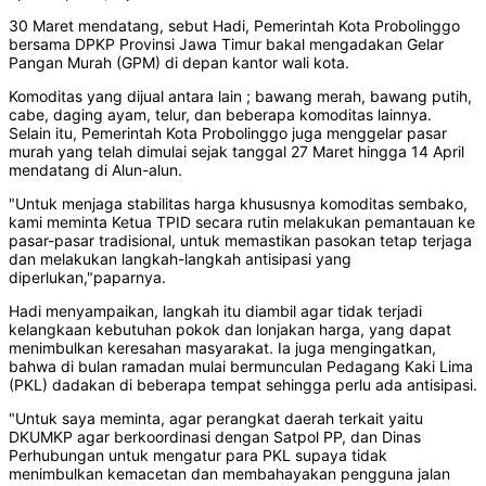
30 Maret mendatang, sebut Hadi, Pemerintah Kota Probolinggo
bersama DPKP Provinsi Jawa Timur bakal mengadakan Gelar
Pangan Murah (GPM) di depan kantor wali kota.
Komoditas yang dijual antara lain ; bawang merah, bawang putih,
cabe, daging ayam, telur, dan beberapa komoditas lainnya.
Selain itu, Pemerintah Kota Probolinggo juga menggelar pasar
murah yang telah dimulai sejak tanggal 27 Maret hingga 14 April
mendatang di Alun-alun.
"Untuk menjaga stabilitas harga khususnya komoditas sembako,
kami meminta Ketua TPID secara rutin melakukan pemantauan ke
pasar-pasar tradisional, untuk memastikan pasokan tetap terjaga
dan melakukan langkah-langkah antisipasi yang
diperlukan,"paparnya.
Hadi menyampaikan, langkah itu diambil agar tidak terjadi
kelangkaan kebutuhan pokok dan lonjakan harga, yang dapat
menimbulkan keresahan masyarakat. Ia juga mengingatkan,
bahwa di bulan ramadan mulai bermunculan Pedagang Kaki Lima
(PKL) dadakan di beberapa tempat sehingga perlu ada antisipasi.
"Untuk saya meminta, agar perangkat daerah terkait yaitu
DKUMKP agar berkoordinasi dengan Satpol PP, dan Dinas
Perhubungan untuk mengatur para PKL supaya tidak
menimbulkan kemacetan dan membahayakan pengguna jalan