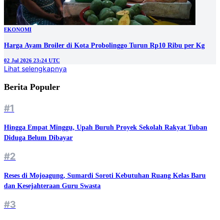
EKONOMI
Harga Ayam Broiler di Kota Probolinggo Turun Rp10 Ribu per Kg
02 Jul 2026 23:24 UTC
Lihat selengkapnya
Berita Populer
#1
Hingga Empat Minggu, Upah Buruh Proyek Sekolah Rakyat Tuban
Diduga Belum Dibayar
#2
Reses di Mojoagung, Sumardi Soroti Kebutuhan Ruang Kelas Baru
dan Kesejahteraan Guru Swasta
#3