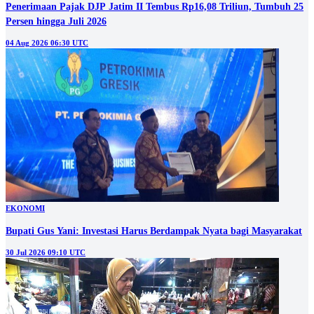
Penerimaan Pajak DJP Jatim II Tembus Rp16,08 Triliun, Tumbuh 25
Persen hingga Juli 2026
04 Aug 2026 06:30 UTC
EKONOMI
Bupati Gus Yani: Investasi Harus Berdampak Nyata bagi Masyarakat
30 Jul 2026 09:10 UTC