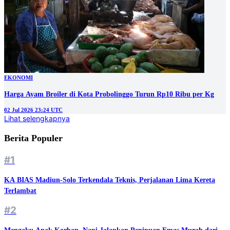
EKONOMI
Harga Ayam Broiler di Kota Probolinggo Turun Rp10 Ribu per Kg
02 Jul 2026 23:24 UTC
Lihat selengkapnya
Berita Populer
#1
KA BIAS Madiun-Solo Terkendala Teknis, Perjalanan Lima Kereta
Terlambat
#2