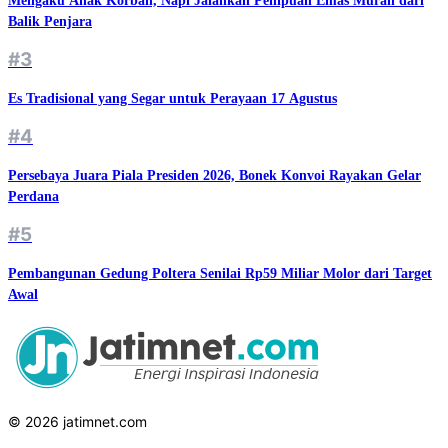
Mengaku Anak Korban, Napi Jalankan Penipuan Emas Murah dari
Balik Penjara
#3
Es Tradisional yang Segar untuk Perayaan 17 Agustus
#4
Persebaya Juara Piala Presiden 2026, Bonek Konvoi Rayakan Gelar
Perdana
#5
Pembangunan Gedung Poltera Senilai Rp59 Miliar Molor dari Target
Awal
© 2026 jatimnet.com