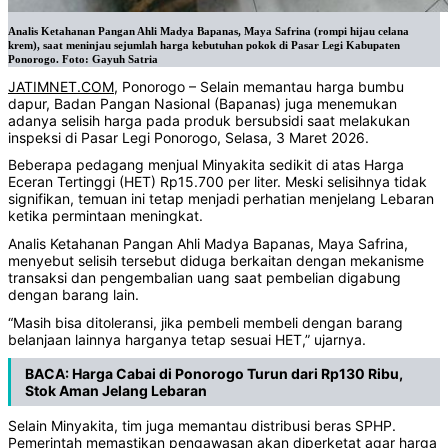
Analis Ketahanan Pangan Ahli Madya Bapanas, Maya Safrina (rompi hijau celana
krem), saat meninjau sejumlah harga kebutuhan pokok di Pasar Legi Kabupaten
Ponorogo. Foto: Gayuh Satria
JATIMNET.COM
, Ponorogo – Selain memantau harga bumbu
dapur, Badan Pangan Nasional (Bapanas) juga menemukan
adanya selisih harga pada produk bersubsidi saat melakukan
inspeksi di Pasar Legi Ponorogo, Selasa, 3 Maret 2026.
Beberapa pedagang menjual Minyakita sedikit di atas Harga
Eceran Tertinggi (HET) Rp15.700 per liter. Meski selisihnya tidak
signifikan, temuan ini tetap menjadi perhatian menjelang Lebaran
ketika permintaan meningkat.
Analis Ketahanan Pangan Ahli Madya Bapanas, Maya Safrina,
menyebut selisih tersebut diduga berkaitan dengan mekanisme
transaksi dan pengembalian uang saat pembelian digabung
dengan barang lain.
“Masih bisa ditoleransi, jika pembeli membeli dengan barang
belanjaan lainnya harganya tetap sesuai HET,” ujarnya.
BACA:
Harga Cabai di Ponorogo Turun dari Rp130 Ribu,
Stok Aman Jelang Lebaran
Selain Minyakita, tim juga memantau distribusi beras SPHP.
Pemerintah memastikan pengawasan akan diperketat agar harga