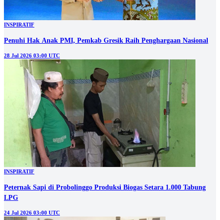
INSPIRATIF
Penuhi Hak Anak PMI, Pemkab Gresik Raih Penghargaan Nasional
28 Jul 2026 03:00 UTC
INSPIRATIF
Peternak Sapi di Probolinggo Produksi Biogas Setara 1.000 Tabung
LPG
24 Jul 2026 03:00 UTC