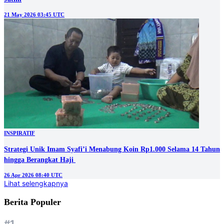
21 May 2026 03:45 UTC
INSPIRATIF
Strategi Unik Imam Syafi’i Menabung Koin Rp1.000 Selama 14 Tahun
hingga Berangkat Haji
26 Apr 2026 08:40 UTC
Lihat selengkapnya
Berita Populer
#1