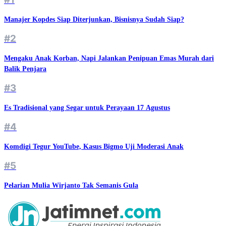
Manajer Kopdes Siap Diterjunkan, Bisnisnya Sudah Siap?
#2
Mengaku Anak Korban, Napi Jalankan Penipuan Emas Murah dari
Balik Penjara
#3
Es Tradisional yang Segar untuk Perayaan 17 Agustus
#4
Komdigi Tegur YouTube, Kasus Bigmo Uji Moderasi Anak
#5
Pelarian Mulia Wirjanto Tak Semanis Gula