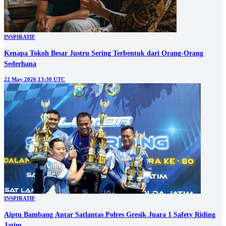
INSPIRATIF
Kenapa Tokoh Besar Justru Sering Terbentuk dari Orang-Orang
Sederhana
22 May 2026 13:30 UTC
INSPIRATIF
Aiptu Bambang Antar Satlantas Polres Gresik Juara 1 Safety Riding
Jatim