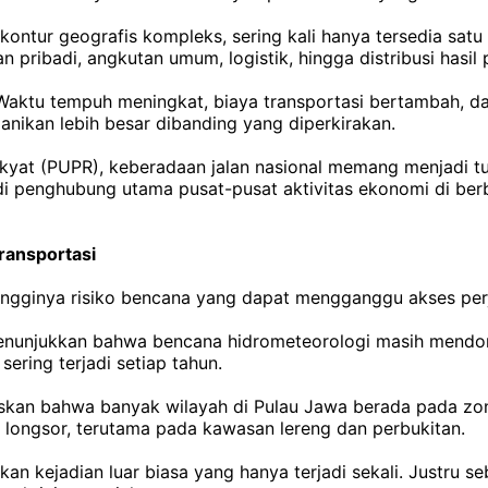
ntur geografis kompleks, sering kali hanya tersedia satu 
pribadi, angkutan umum, logistik, hingga distribusi hasil 
Waktu tempuh meningkat, biaya transportasi bertambah, dan
nikan lebih besar dibanding yang diperkirakan.
at (PUPR), keberadaan jalan nasional memang menjadi tul
jadi penghubung utama pusat-pusat aktivitas ekonomi di ber
ransportasi
h tingginya risiko bencana yang dapat mengganggu akses per
unjukkan bahwa bencana hidrometeorologi masih mendomina
ering terjadi setiap tahun.
skan bahwa banyak wilayah di Pulau Jawa berada pada zo
o longsor, terutama pada kawasan lereng dan perbukitan.
an kejadian luar biasa yang hanya terjadi sekali. Justru 