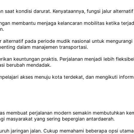
aat kondisi darurat. Kenyataannya, fungsi jalur alternatif 
gan membantu menjaga kelancaran mobilitas ketika terjadi
n.
lternatif pada periode mudik nasional untuk mengurangi beb
penting dalam manajemen transportasi.
rikan keuntungan praktis. Perjalanan menjadi lebih fleksibe
uasi berubah mendadak.
elajari akses menuju kota terdekat, dan mengikuti informas
 lintas membuat perjalanan modern semakin membutuhkan k
bagi masyarakat yang sering bepergian antardaerah.
seluruh jaringan jalan. Cukup memahami beberapa opsi utam