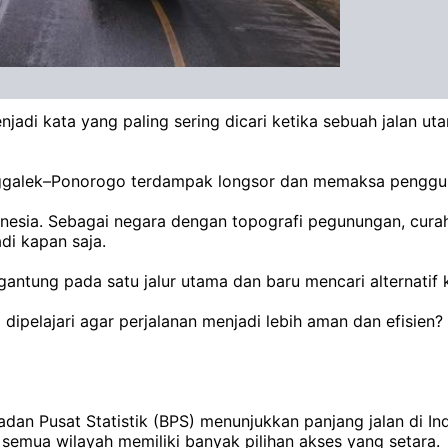
jadi kata yang paling sering dicari ketika sebuah jalan uta
enggalek–Ponorogo terdampak longsor dan memaksa pengguna
onesia. Sebagai negara dengan topografi pegunungan, curah h
di kapan saja.
tung pada satu jalur utama dan baru mencari alternatif ket
dipelajari agar perjalanan menjadi lebih aman dan efisien?
Badan Pusat Statistik (BPS) menunjukkan panjang jalan di In
k semua wilayah memiliki banyak pilihan akses yang setara.