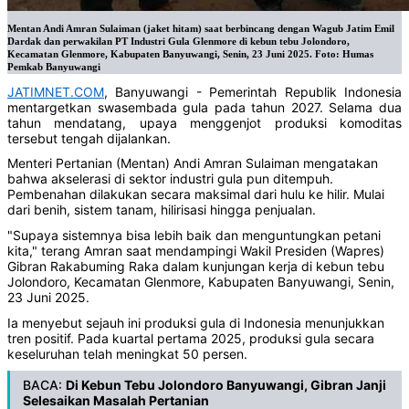
Mentan Andi Amran Sulaiman (jaket hitam) saat berbincang dengan Wagub Jatim Emil
Dardak dan perwakilan PT Industri Gula Glenmore di kebun tebu Jolondoro,
Kecamatan Glenmore, Kabupaten Banyuwangi, Senin, 23 Juni 2025. Foto: Humas
Pemkab Banyuwangi
JATIMNET.COM
, Banyuwangi - Pemerintah Republik Indonesia
mentargetkan swasembada gula pada tahun 2027. Selama dua
tahun mendatang, upaya menggenjot produksi komoditas
tersebut tengah dijalankan.
Menteri Pertanian (Mentan) Andi Amran Sulaiman mengatakan
bahwa akselerasi di sektor industri gula pun ditempuh.
Pembenahan dilakukan secara maksimal dari hulu ke hilir. Mulai
dari benih, sistem tanam, hilirisasi hingga penjualan.
"Supaya sistemnya bisa lebih baik dan menguntungkan petani
kita," terang Amran saat mendampingi Wakil Presiden (Wapres)
Gibran Rakabuming Raka dalam kunjungan kerja di kebun tebu
Jolondoro, Kecamatan Glenmore, Kabupaten Banyuwangi, Senin,
23 Juni 2025.
Ia menyebut sejauh ini produksi gula di Indonesia menunjukkan
tren positif. Pada kuartal pertama 2025, produksi gula secara
keseluruhan telah meningkat 50 persen.
BACA:
Di Kebun Tebu Jolondoro Banyuwangi, Gibran Janji
Selesaikan Masalah Pertanian