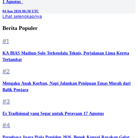
1 Agustus
04 Aug 2026 06:30 UTC
Lihat selengkapnya
Berita Populer
#1
KA BIAS Madiun-Solo Terkendala Teknis, Perjalanan Lima Kereta
Terlambat
#2
Mengaku Anak Korban, Napi Jalankan Penipuan Emas Murah dari
Balik Penjara
#3
Es Tradisional yang Segar untuk Perayaan 17 Agustus
#4
Persebaya Juara Piala Presiden 2026, Bonek Konvoi Rayakan Gelar