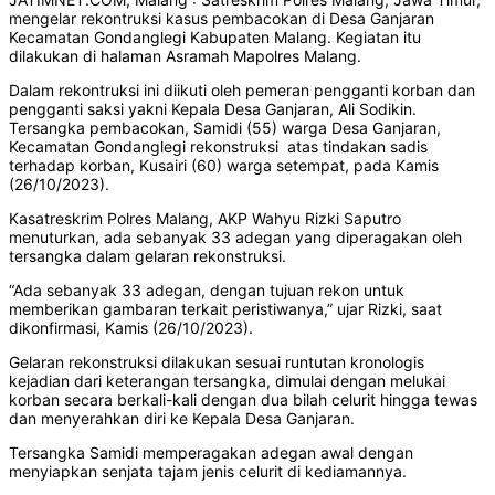
mengelar rekontruksi kasus pembacokan di Desa Ganjaran
Kecamatan Gondanglegi Kabupaten Malang. Kegiatan itu
dilakukan di halaman Asramah Mapolres Malang.
Dalam rekontruksi ini diikuti oleh pemeran pengganti korban dan
pengganti saksi yakni Kepala Desa Ganjaran, Ali Sodikin.
Tersangka pembacokan, Samidi (55) warga Desa Ganjaran,
Kecamatan Gondanglegi rekonstruksi atas tindakan sadis
terhadap korban, Kusairi (60) warga setempat, pada Kamis
(26/10/2023).
Kasatreskrim Polres Malang, AKP Wahyu Rizki Saputro
menuturkan, ada sebanyak 33 adegan yang diperagakan oleh
tersangka dalam gelaran rekonstruksi.
“Ada sebanyak 33 adegan, dengan tujuan rekon untuk
memberikan gambaran terkait peristiwanya,” ujar Rizki, saat
dikonfirmasi, Kamis (26/10/2023).
Gelaran rekonstruksi dilakukan sesuai runtutan kronologis
kejadian dari keterangan tersangka, dimulai dengan melukai
korban secara berkali-kali dengan dua bilah celurit hingga tewas
dan menyerahkan diri ke Kepala Desa Ganjaran.
Tersangka Samidi memperagakan adegan awal dengan
menyiapkan senjata tajam jenis celurit di kediamannya.