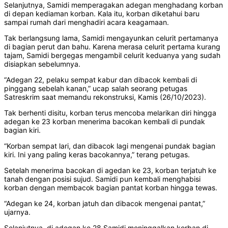
Selanjutnya, Samidi memperagakan adegan menghadang korban
di depan kediaman korban. Kala itu, korban diketahui baru
sampai rumah dari menghadiri acara keagamaan.
Tak berlangsung lama, Samidi mengayunkan celurit pertamanya
di bagian perut dan bahu. Karena merasa celurit pertama kurang
tajam, Samidi bergegas mengambil celurit keduanya yang sudah
disiapkan sebelumnya.
“Adegan 22, pelaku sempat kabur dan dibacok kembali di
pinggang sebelah kanan,” ucap salah seorang petugas
Satreskrim saat memandu rekonstruksi, Kamis (26/10/2023).
Tak berhenti disitu, korban terus mencoba melarikan diri hingga
adegan ke 23 korban menerima bacokan kembali di pundak
bagian kiri.
“Korban sempat lari, dan dibacok lagi mengenai pundak bagian
kiri. Ini yang paling keras bacokannya,” terang petugas.
Setelah menerima bacokan di agedan ke 23, korban terjatuh ke
tanah dengan posisi sujud. Samidi pun kembali menghabisi
korban dengan membacok bagian pantat korban hingga tewas.
“Adegan ke 24, korban jatuh dan dibacok mengenai pantat,”
ujarnya.
Selanjutnya, di adegan ke 28 Samidi meninggalkan korban di