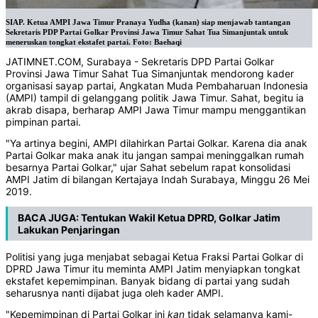
SIAP. Ketua AMPI Jawa Timur Pranaya Yudha (kanan) siap menjawab tantangan
Sekretaris PDP Partai Golkar Provinsi Jawa Timur Sahat Tua Simanjuntak untuk
meneruskan tongkat ekstafet partai. Foto: Baehaqi
JATIMNET.COM, Surabaya - Sekretaris DPD Partai Golkar
Provinsi Jawa Timur Sahat Tua Simanjuntak mendorong kader
organisasi sayap partai, Angkatan Muda Pembaharuan Indonesia
(AMPI) tampil di gelanggang politik Jawa Timur. Sahat, begitu ia
akrab disapa, berharap AMPI Jawa Timur mampu menggantikan
pimpinan partai.
"Ya artinya begini, AMPI dilahirkan Partai Golkar. Karena dia anak
Partai Golkar maka anak itu jangan sampai meninggalkan rumah
besarnya Partai Golkar," ujar Sahat sebelum rapat konsolidasi
AMPI Jatim di bilangan Kertajaya Indah Surabaya, Minggu 26 Mei
2019.
BACA JUGA:
Tentukan Wakil Ketua DPRD, Golkar Jatim
Lakukan Penjaringan
Politisi yang juga menjabat sebagai Ketua Fraksi Partai Golkar di
DPRD Jawa Timur itu meminta AMPI Jatim menyiapkan tongkat
ekstafet kepemimpinan. Banyak bidang di partai yang sudah
seharusnya nanti dijabat juga oleh kader AMPI.
"Kepemimpinan di Partai Golkar ini
kan
tidak selamanya kami-