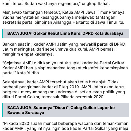
kami terus. Sudah waktunya regenerasi," ungkap Sahat.
Menjawab tantangan tersebut, Ketua AMPI Jawa Timur Pranaya
Yudha menyatakan kesanggupannya menjawab tantangan
sekretaris partai pimpinan Airlangga Hartanto di Jawa Timur itu.
BACA JUGA:
Golkar Rebut Lima Kursi DPRD Kota Surabaya
Bahkan saat ini, kader AMPI Jatim yang mewakili partai di DPRD
Jatim meningkat, dari sebelumnya dua kursi, AMPI berhasil
mengirim empat kadernya.
"Sejatinya AMPI didirikan ya untuk suplai kader ke Partai Golkar.
Kader AMPI harus siap menerima tongkat ekstafet kepemimpinan
partai," kata Yudha.
Selanjutnya, kader AMPI tersebut akan terus berlanjut. Tidak
berhenti pengiriman kader di Pileg 2019. AMPI Jatim akan terus
bergerak menyumbangkan kadernya di setiap even politik yang
diikuti Partai Golkar, termasuk Pilkada serentak 2020.
BACA JUGA:
Suaranya "Dicuri", Caleg Golkar Lapor ke
Bawaslu Surabaya
"Pilkada 2020 sudah muncul beberapa wacana dari teman-teman
kader AMPI, yang intinya ingin ada kader Partai Golkar yang maju