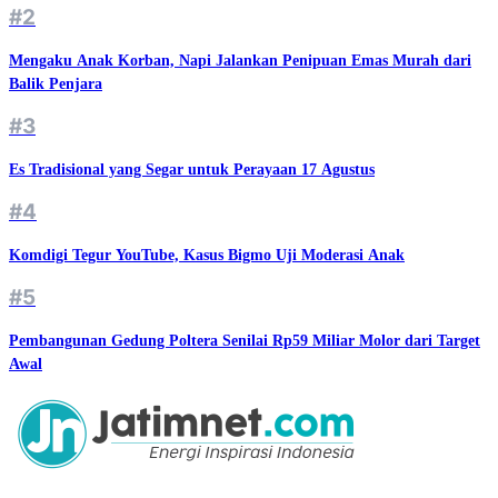
#2
Mengaku Anak Korban, Napi Jalankan Penipuan Emas Murah dari
Balik Penjara
#3
Es Tradisional yang Segar untuk Perayaan 17 Agustus
#4
Komdigi Tegur YouTube, Kasus Bigmo Uji Moderasi Anak
#5
Pembangunan Gedung Poltera Senilai Rp59 Miliar Molor dari Target
Awal