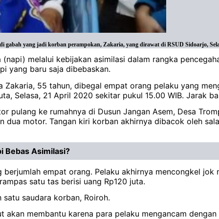
bah yang jadi korban perampokan, Zakaria, yang dirawat di RSUD Sidoarjo, Selasa
api) melalui kebijakan asimilasi dalam rangka pencegahan
api yang baru saja dibebaskan.
a Zakaria, 55 tahun, dibegal empat orang pelaku yang men
, Selasa, 21 April 2020 sekitar pukul 15.00 WIB. Jarak ba
or pulang ke rumahnya di Dusun Jangan Asem, Desa Trompo
 dua motor. Tangan kiri korban akhirnya dibacok oleh sal
 Bebas Asimilasi?
berjumlah empat orang. Pelaku akhirnya mencongkel jok m
rampas satu tas berisi uang Rp120 juta.
ah satu saudara korban, Roiroh.
ut akan membantu karena para pelaku mengancam dengan se