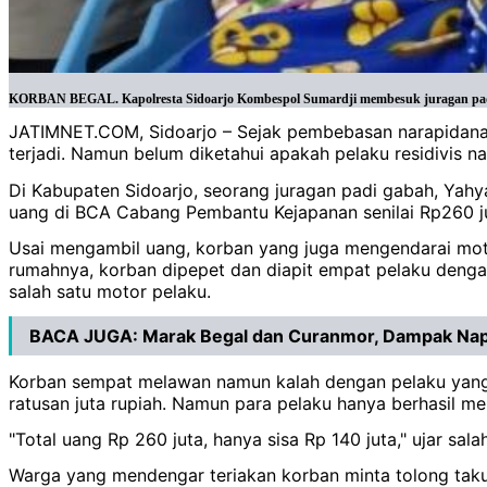
KORBAN BEGAL. Kapolresta Sidoarjo Kombespol Sumardji membesuk juragan padi ga
JATIMNET.COM, Sidoarjo – Sejak pembebasan narapidana (n
terjadi. Namun belum diketahui apakah pelaku residivis n
Di Kabupaten Sidoarjo, seorang juragan padi gabah, Yahy
uang di BCA Cabang Pembantu Kejapanan senilai Rp260 juta
Usai mengambil uang, korban yang juga mengendarai mot
rumahnya, korban dipepet dan diapit empat pelaku dengan
salah satu motor pelaku.
BACA JUGA:
Marak Begal dan Curanmor, Dampak Napi
Korban sempat melawan namun kalah dengan pelaku yang 
ratusan juta rupiah. Namun para pelaku hanya berhasil me
"Total uang Rp 260 juta, hanya sisa Rp 140 juta," ujar sal
Warga yang mendengar teriakan korban minta tolong tak