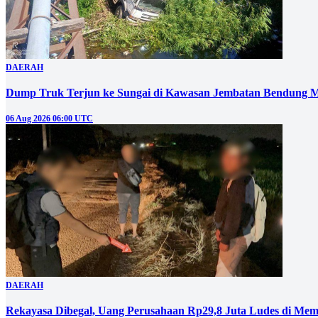
DAERAH
Dump Truk Terjun ke Sungai di Kawasan Jembatan Bendung M
06 Aug 2026 06:00 UTC
DAERAH
Rekayasa Dibegal, Uang Perusahaan Rp29,8 Juta Ludes di Mem