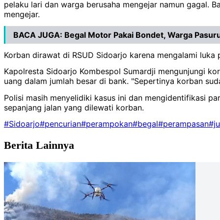
pelaku lari dan warga berusaha mengejar namun gagal. 
mengejar.
BACA JUGA:
Begal Motor Pakai Bondet, Warga Pasur
Korban dirawat di RSUD Sidoarjo karena mengalami luka par
Kapolresta Sidoarjo Kombespol Sumardji mengunjungi ko
uang dalam jumlah besar di bank. "Sepertinya korban suda
Polisi masih menyelidiki kasus ini dan mengidentifikasi
sepanjang jalan yang dilewati korban.
#Sidoarjo
#pencurian
#perampokan
#begal
#perampasan
#j
Berita Lainnya