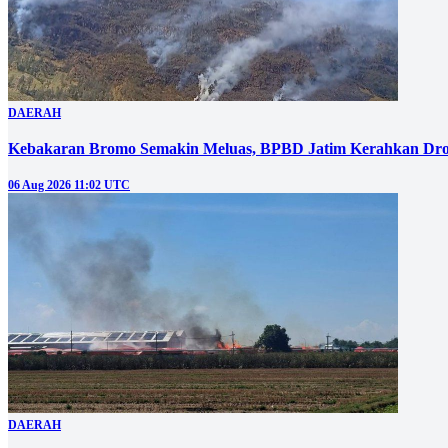
DAERAH
Kebakaran Bromo Semakin Meluas, BPBD Jatim Kerahkan Dro
06 Aug 2026 11:02 UTC
DAERAH