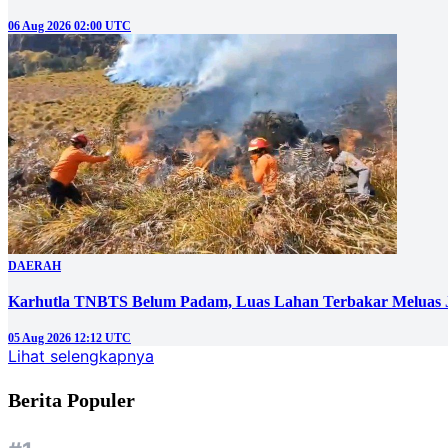
06 Aug 2026 02:00 UTC
DAERAH
Karhutla TNBTS Belum Padam, Luas Lahan Terbakar Meluas J
05 Aug 2026 12:12 UTC
Lihat selengkapnya
Berita Populer