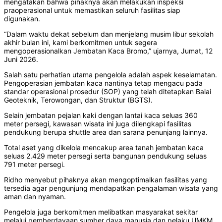
mengatakan bahwa pihaknya akan melakukan inspeksi
praoperasional untuk memastikan seluruh fasilitas siap
digunakan.
“Dalam waktu dekat sebelum dan menjelang musim libur sekolah
akhir bulan ini, kami berkomitmen untuk segera
mengoperasionalkan Jembatan Kaca Bromo,” ujarnya, Jumat, 12
Juni 2026.
Salah satu perhatian utama pengelola adalah aspek keselamatan.
Pengoperasian jembatan kaca nantinya tetap mengacu pada
standar operasional prosedur (SOP) yang telah ditetapkan Balai
Geoteknik, Terowongan, dan Struktur (BGTS).
Selain jembatan pejalan kaki dengan lantai kaca seluas 360
meter persegi, kawasan wisata ini juga dilengkapi fasilitas
pendukung berupa shuttle area dan sarana penunjang lainnya.
Total aset yang dikelola mencakup area tanah jembatan kaca
seluas 2.429 meter persegi serta bangunan pendukung seluas
791 meter persegi.
Ridho menyebut pihaknya akan mengoptimalkan fasilitas yang
tersedia agar pengunjung mendapatkan pengalaman wisata yang
aman dan nyaman.
Pengelola juga berkomitmen melibatkan masyarakat sekitar
melalui pemberdayaan sumber daya manusia dan pelaku UMKM