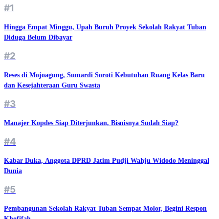
#1
Hingga Empat Minggu, Upah Buruh Proyek Sekolah Rakyat Tuban
Diduga Belum Dibayar
#2
Reses di Mojoagung, Sumardi Soroti Kebutuhan Ruang Kelas Baru
dan Kesejahteraan Guru Swasta
#3
Manajer Kopdes Siap Diterjunkan, Bisnisnya Sudah Siap?
#4
Kabar Duka, Anggota DPRD Jatim Pudji Wahju Widodo Meninggal
Dunia
#5
Pembangunan Sekolah Rakyat Tuban Sempat Molor, Begini Respon
Khofifah