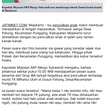
Kapolsek Mojosari AKP Margo Sukwandi saat mendatangi sebuah Taman kanak-kanak
di Mojokerto
JATIMNET.COM
, Mojokerto - Isu
penculikan anak
makin membuat
meresahkan di tengah masyarakat. Termasuk warga Desa
Patung, Kecamatan Pungging, Kabupaten Mojokerto turut
diresahkan dengan isu penculikan anak di salah satu taman
kanak-kanak.
Pesan suara dan foto beredar via gawai yang beredar sejak dua
hari lalu, membuat para orang tua ketakutan. Hingga pihak
Polsek dan Kecamatan Pungging, memastikan jika kabar tersebut
hoaks.
Kapolsek Mojosari AKP Margo Sukwandi mengaku, bahwa
pihaknya sekitar pukul 10.00 WIB mendapatkan pesan suara
berantai dari Grup WA terkait terjadinya aksi penculikan terhadap
murid TK Miftahul Ulum di Dusun Patung, Desa/Kecamatan
Pungging.
Isi pesan suara tersebut, "Mama kelas 1 niki wonten info, niki mau
nembeh ten depane TK patung, ada anak TK mau dimasukkan
mobil, mohon hati-hati untuk anak-anaknya. Gak boleh kluyuran
ngeh, niki patung mulai rawan niki wau, nembeh niki rame niki