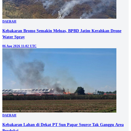
DAERAH
Kebakaran Bromo Semakin Meluas, BPBD Jatim Kerahkan Drone
Water Spray
06 Aug 2026 11:02 UTC
DAERAH
Kebakaran Lahan di Dekat PT Sun Papar Source Tak Ganggu Area
Produksi