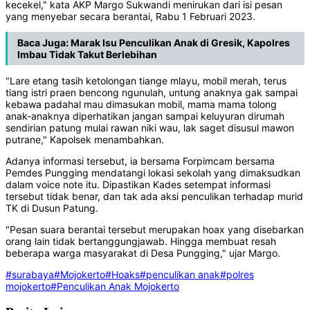
kecekel," kata AKP Margo Sukwandi menirukan dari isi pesan
yang menyebar secara berantai, Rabu 1 Februari 2023.
Baca Juga:
Marak Isu Penculikan Anak di Gresik, Kapolres
Imbau Tidak Takut Berlebihan
"Lare etang tasih ketolongan tiange mlayu, mobil merah, terus
tiang istri praen bencong ngunulah, untung anaknya gak sampai
kebawa padahal mau dimasukan mobil, mama mama tolong
anak-anaknya diperhatikan jangan sampai keluyuran dirumah
sendirian patung mulai rawan niki wau, lak saget disusul mawon
putrane," Kapolsek menambahkan.
Adanya informasi tersebut, ia bersama Forpimcam bersama
Pemdes Pungging mendatangi lokasi sekolah yang dimaksudkan
dalam voice note itu. Dipastikan Kades setempat informasi
tersebut tidak benar, dan tak ada aksi penculikan terhadap murid
TK di Dusun Patung.
"Pesan suara berantai tersebut merupakan hoax yang disebarkan
orang lain tidak bertanggungjawab. Hingga membuat resah
beberapa warga masyarakat di Desa Pungging," ujar Margo.
#surabaya
#Mojokerto
#Hoaks
#penculikan anak
#polres
mojokerto
#Penculikan Anak Mojokerto