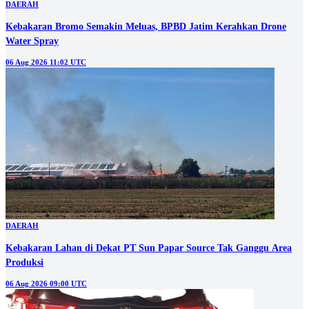
DAERAH
Kebakaran Bromo Semakin Meluas, BPBD Jatim Kerahkan Drone
Water Spray
06 Aug 2026 11:02 UTC
DAERAH
Kebakaran Lahan di Dekat PT Sun Papar Source Tak Ganggu Area
Produksi
06 Aug 2026 09:00 UTC