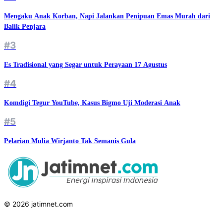
Mengaku Anak Korban, Napi Jalankan Penipuan Emas Murah dari
Balik Penjara
#3
Es Tradisional yang Segar untuk Perayaan 17 Agustus
#4
Komdigi Tegur YouTube, Kasus Bigmo Uji Moderasi Anak
#5
Pelarian Mulia Wirjanto Tak Semanis Gula
© 2026 jatimnet.com