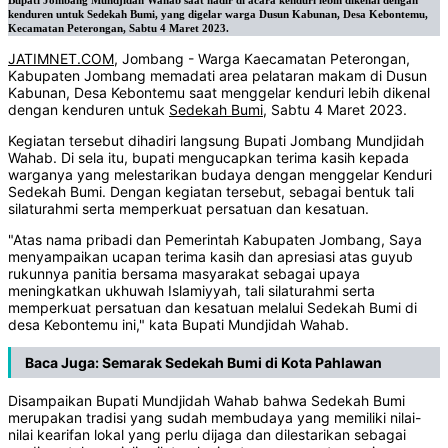
Bupati Jombang Mundjidah Wahab saat hadir di acara kenduri lebih dikenal dengan
kenduren untuk Sedekah Bumi, yang digelar warga Dusun Kabunan, Desa Kebontemu,
Kecamatan Peterongan, Sabtu 4 Maret 2023.
JATIMNET.COM
, Jombang - Warga Kaecamatan Peterongan,
Kabupaten Jombang memadati area pelataran makam di Dusun
Kabunan, Desa Kebontemu saat menggelar kenduri lebih dikenal
dengan kenduren untuk
Sedekah Bumi
, Sabtu 4 Maret 2023.
Kegiatan tersebut dihadiri langsung Bupati Jombang Mundjidah
Wahab. Di sela itu, bupati mengucapkan terima kasih kepada
warganya yang melestarikan budaya dengan menggelar Kenduri
Sedekah Bumi. Dengan kegiatan tersebut, sebagai bentuk tali
silaturahmi serta memperkuat persatuan dan kesatuan.
"Atas nama pribadi dan Pemerintah Kabupaten Jombang, Saya
menyampaikan ucapan terima kasih dan apresiasi atas guyub
rukunnya panitia bersama masyarakat sebagai upaya
meningkatkan ukhuwah Islamiyyah, tali silaturahmi serta
memperkuat persatuan dan kesatuan melalui Sedekah Bumi di
desa Kebontemu ini," kata Bupati Mundjidah Wahab.
Baca Juga:
Semarak Sedekah Bumi di Kota Pahlawan
Disampaikan Bupati Mundjidah Wahab bahwa Sedekah Bumi
merupakan tradisi yang sudah membudaya yang memiliki nilai-
nilai kearifan lokal yang perlu dijaga dan dilestarikan sebagai