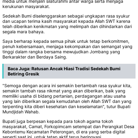
media untuk menjalin silaturahmi antar warga serta menjaga
kerukunan masyarakat.
Sedekah Bumi diselenggarakan sebagai ungkapan rasa syukur
dan ucapan terima kasih masyarakat kepada Allah SWT karena
telah diberikan kenikmatan yang melimpah dan dihindarkan dari
segala mara bahaya.
Saya berharap kepada semua pihak untuk tetap berkomitmen,
penuh kebersamaan, menjaga kekompakan dan semangat yang
tinggi dalam rangka bersama mewujudkan Jombang yang
Berkarakter dan Berdaya Saing.
Baca Juga:
Ratusan Ancak Hiasi Tradisi Sedekah Bumi
Betiring Gresik
"Semoga dengan acara ini semakin bertambah rasa syukur kita,
semakin tambah rasa nikmat yang akan diberikan, baik yang
memiliki usaha di bidang pertanian, perdagangan atau usaha
yang lain diberikan segala kemudahan oleh Allah SWT dan yang
terpenting kita diberi kesehatan dan keselamatan", tutur Bupati
Mundjidah Wahab.
Bupati juga berpesan kepada para tokoh agama tokoh
masyarakat, Camat, Forkopimcam setempat dan Perangkat Desa
Kebontemu Kecamatan Peterongan, di era yang serba digital
seperti saat ini, untuk tetap aktif terus berinovasi