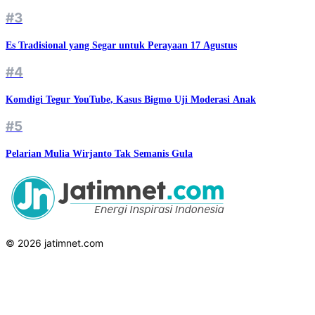
#3
Es Tradisional yang Segar untuk Perayaan 17 Agustus
#4
Komdigi Tegur YouTube, Kasus Bigmo Uji Moderasi Anak
#5
Pelarian Mulia Wirjanto Tak Semanis Gula
© 2026 jatimnet.com