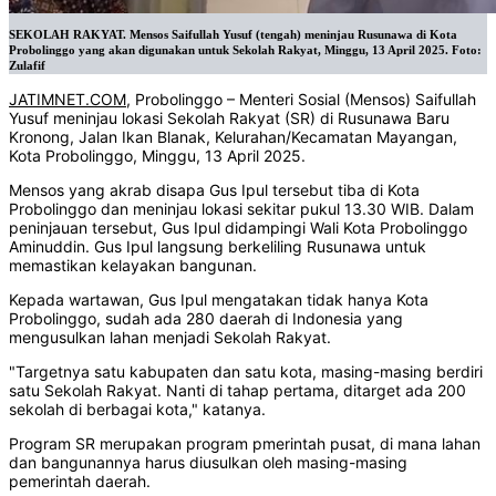
SEKOLAH RAKYAT. Mensos Saifullah Yusuf (tengah) meninjau Rusunawa di Kota
Probolinggo yang akan digunakan untuk Sekolah Rakyat, Minggu, 13 April 2025. Foto:
Zulafif
JATIMNET.COM
, Probolinggo – Menteri Sosial (Mensos) Saifullah
Yusuf meninjau lokasi Sekolah Rakyat (SR) di Rusunawa Baru
Kronong, Jalan Ikan Blanak, Kelurahan/Kecamatan Mayangan,
Kota Probolinggo, Minggu, 13 April 2025.
Mensos yang akrab disapa Gus Ipul tersebut tiba di Kota
Probolinggo dan meninjau lokasi sekitar pukul 13.30 WIB. Dalam
peninjauan tersebut, Gus Ipul didampingi Wali Kota Probolinggo
Aminuddin. Gus Ipul langsung berkeliling Rusunawa untuk
memastikan kelayakan bangunan.
Kepada wartawan, Gus Ipul mengatakan tidak hanya Kota
Probolinggo, sudah ada 280 daerah di Indonesia yang
mengusulkan lahan menjadi Sekolah Rakyat.
"Targetnya satu kabupaten dan satu kota, masing-masing berdiri
satu Sekolah Rakyat. Nanti di tahap pertama, ditarget ada 200
sekolah di berbagai kota," katanya.
Program SR merupakan program pmerintah pusat, di mana lahan
dan bangunannya harus diusulkan oleh masing-masing
pemerintah daerah.