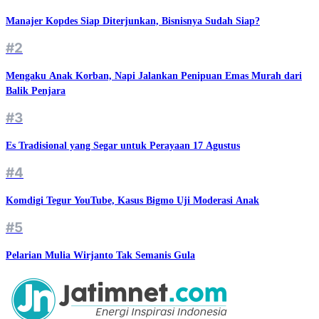
Manajer Kopdes Siap Diterjunkan, Bisnisnya Sudah Siap?
#2
Mengaku Anak Korban, Napi Jalankan Penipuan Emas Murah dari
Balik Penjara
#3
Es Tradisional yang Segar untuk Perayaan 17 Agustus
#4
Komdigi Tegur YouTube, Kasus Bigmo Uji Moderasi Anak
#5
Pelarian Mulia Wirjanto Tak Semanis Gula