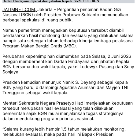
Dadan Hindayana dipecat dari jabatan Kepala BGN. Foto: BGN
JATIMNET.COM
,
Jakarta – Pergantian pimpinan Badan Gizi
Nasional (BGN) oleh Presiden Prabowo Subianto memunculkan
berbagai spekulasi di ruang publik.
Namun pemerintah menegaskan keputusan tersebut diambil
berdasarkan hasil monitoring dan evaluasi yang dilakukan selama
hampir satu setengah tahun terhadap kinerja lembaga pelaksana
Program Makan Bergizi Gratis (MBG).
Perubahan kepemimpinan diumumkan pada Selasa, 2 Juni 2026
dengan memberhentikan Dadan Hindayana dari jabatan Kepala
BGN bersama dua wakil kepala, yakni Lodewyk Pusung dan Sony
Sonjaya.
Presiden kemudian menunjuk Nanik S. Deyang sebagai Kepala
BGN yang baru, didampingi Agustina Arumsari dan Mayjen TNI
Trenggono sebagai wakil kepala.
Menteri Sekretaris Negara Prasetyo Hadi menjelaskan keputusan
tersebut merupakan hasil evaluasi yang telah dilakukan
pemerintah sejak BGN mulai menjalankan tugas strategisnya
dalam mendukung program prioritas nasional.
“Selama kurang lebih hampir 1,5 tahun melakukan monitoring,
melakukan evaluasi, maka pada hari ini Bapak Presiden