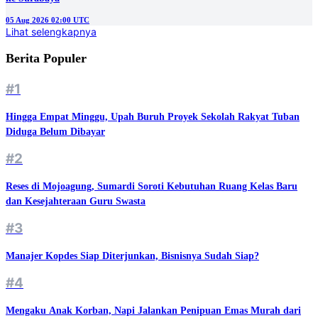
05 Aug 2026 02:00 UTC
Lihat selengkapnya
Berita Populer
#1
Hingga Empat Minggu, Upah Buruh Proyek Sekolah Rakyat Tuban
Diduga Belum Dibayar
#2
Reses di Mojoagung, Sumardi Soroti Kebutuhan Ruang Kelas Baru
dan Kesejahteraan Guru Swasta
#3
Manajer Kopdes Siap Diterjunkan, Bisnisnya Sudah Siap?
#4
Mengaku Anak Korban, Napi Jalankan Penipuan Emas Murah dari