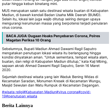
putar hingga kebun binatang mini.
MUS merupakan salah satu destinasi wisata buatan di Kabupaten
Madiun, di bawah kendali Badan Usaha Milik Daerah (BUMD).
Selain itu, lokasi lain juga wajib ditutup seiring dengan upaya
mengurangi kerumunan massa yang berpotensi terjadi penularan
virus corona.
BACA JUGA:
Dugaan Hoaks Penyebaran Corona, Polres
Magetan Periksa 10 Orang
Sebelumnya, Bupati Madiun Ahmad Dawami Ragil Saputro
mengatakan penutupan lokasi wisata itu berlangsung hingga
kondisi dinyatakan aman. “Untuk sementara, tempat wisata alam,
buatan, dan religi di Kabupaten Madiun ditutup,” kata Kaji Mbing,
sapaan akrab Ahmad Dawami Ragil Saputro, Senin 16 Maret
2020.
Sejumlah destinasi wisata yang lain Waduk Bening Widas di
Kecamatan Saradan, Monumen Kresek di Kecamatan Wungu,
Masjid Sewulan dan Watu Rumpuk di Kecamatan Dagangan.
#wisata religi
#Kabupaten Madiun
#virus corona
#covid-
19
#penutupan wisata
Berita Lainnya