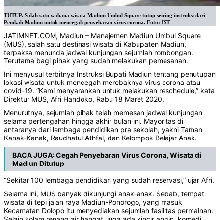
TUTUP. Salah satu wahana wisata Madiun Umbul Square tutup seiring instruksi dari
Pemkab Madiun untuk mencegah penyebaran virus corona. Foto: IST
JATIMNET.COM, Madiun – Manajemen Madiun Umbul Square
(MUS), salah satu destinasi wisata di Kabupaten Madiun,
terpaksa menunda jadwal kunjungan sejumlah rombongan.
Terutama bagi pihak yang sudah melakukan pemesanan.
Ini menyusul terbitnya Instruksi Bupati Madiun tentang penutupan
lokasi wisata untuk mencegah merebaknya virus corona atau
covid-19. “Kami menyarankan untuk melakukan reschedule,” kata
Direktur MUS, Afri Handoko, Rabu 18 Maret 2020.
Menurutnya, sejumlah pihak telah memesan jadwal kunjungan
selama pertengahan hingga akhir bulan ini. Mayoritas di
antaranya dari lembaga pendidikan pra sekolah, yakni Taman
Kanak-Kanak, Raudhatul Athfal, dan Kelompok Belajar Anak.
BACA JUGA:
Cegah Penyebaran Virus Corona, Wisata di
Madiun Ditutup
“Sekitar 100 lembaga pendidikan yang sudah reservasi,” ujar Afri.
Selama ini, MUS banyak dikunjungi anak-anak. Sebab, tempat
wisata di tepi jalan raya Madiun-Ponorogo, yang masuk
Kecamatan Dolopo itu menyediakan sejumlah fasilitas permainan.
Selain kolam renang air hangat, juga ada kincir angin, komedi