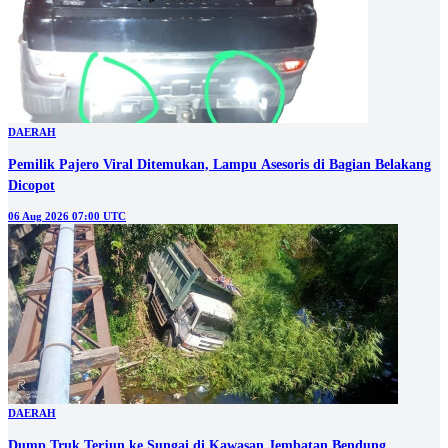
DAERAH
Pemilik Pajero Viral Ditemukan, Lampu Asesoris di Bagian Belakang
Dicopot
06 Aug 2026 07:00 UTC
DAERAH
Dump Truk Terjun ke Sungai di Kawasan Jembatan Bendung