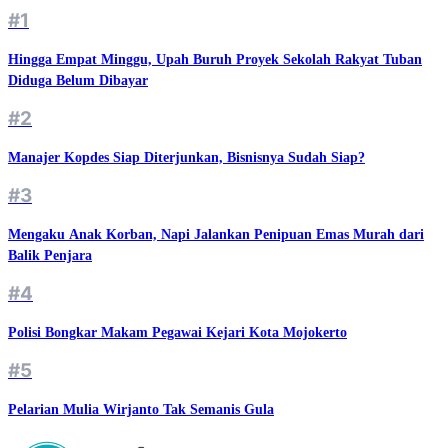
#1
Hingga Empat Minggu, Upah Buruh Proyek Sekolah Rakyat Tuban
Diduga Belum Dibayar
#2
Manajer Kopdes Siap Diterjunkan, Bisnisnya Sudah Siap?
#3
Mengaku Anak Korban, Napi Jalankan Penipuan Emas Murah dari
Balik Penjara
#4
Polisi Bongkar Makam Pegawai Kejari Kota Mojokerto
#5
Pelarian Mulia Wirjanto Tak Semanis Gula