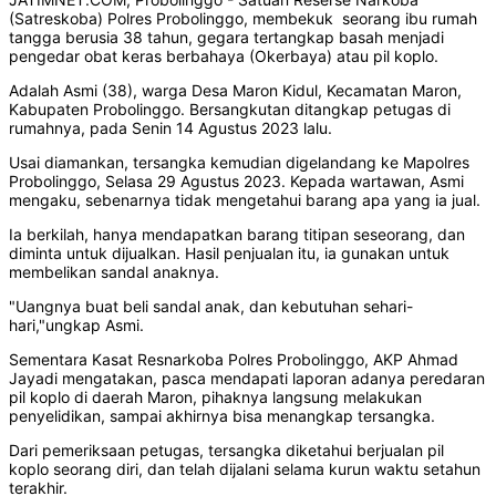
(Satreskoba) Polres Probolinggo, membekuk seorang ibu rumah
tangga berusia 38 tahun, gegara tertangkap basah menjadi
pengedar obat keras berbahaya (Okerbaya) atau pil koplo.
Adalah Asmi (38), warga Desa Maron Kidul, Kecamatan Maron,
Kabupaten Probolinggo. Bersangkutan ditangkap petugas di
rumahnya, pada Senin 14 Agustus 2023 lalu.
Usai diamankan, tersangka kemudian digelandang ke Mapolres
Probolinggo, Selasa 29 Agustus 2023. Kepada wartawan, Asmi
mengaku, sebenarnya tidak mengetahui barang apa yang ia jual.
Ia berkilah, hanya mendapatkan barang titipan seseorang, dan
diminta untuk dijualkan. Hasil penjualan itu, ia gunakan untuk
membelikan sandal anaknya.
"Uangnya buat beli sandal anak, dan kebutuhan sehari-
hari,"ungkap Asmi.
Sementara Kasat Resnarkoba Polres Probolinggo, AKP Ahmad
Jayadi mengatakan, pasca mendapati laporan adanya peredaran
pil koplo di daerah Maron, pihaknya langsung melakukan
penyelidikan, sampai akhirnya bisa menangkap tersangka.
Dari pemeriksaan petugas, tersangka diketahui berjualan pil
koplo seorang diri, dan telah dijalani selama kurun waktu setahun
terakhir.