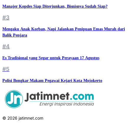
Manajer Kopdes Siap Diterjunkan, Bisnisnya Sudah Siap?
#3
Mengaku Anak Korban, Napi Jalankan Penipuan Emas Murah dari
Balik Penjara
#4
Es Tradisional yang Segar untuk Perayaan 17 Agustus
#5
Polisi Bongkar Makam Pegawai Kejari Kota Mojokerto
© 2026 jatimnet.com