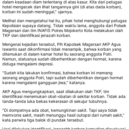
dalam keadaan diam terlentang di atas kasur. Kita dari petugas
hotel mengecek dan lihat tangannya gini (di atas dada korban),
korban ini sudah meninggal," ujarnya.
Melihat dan mengetahui hal itu, pihak hotel menghubungi petugas
Kepolisian supaya datang. Tidak waktu lama, anggota dari Polsek
Magersari dan tim INAFIS Polres Mojokerto Kota melakukan olah
TKP dan identifikasi jenazah korban.
Mengenai kejadian tersebut, Plh Kapolsek Magersari AKP Agus
Iswanto saat dikonfirmasi tidak menampik, bahwa korban yang
ditemukan di dalam kamar hotel itu seorang anggota Polri.
Namun, statusnya sudah diberhentikan dengan hormat, karena
diduga mengalami depresi.
"Sudah kita lakukan konfirmasi, bahwa korban ini memang
seorang anggota Polri, tapi sudah diberhentikan dengan hormat
karena mengalami gangguan jiwa," katanya.
AKP Agus mengungkapkan, saat dilakukan olah TKP, tim
identifikasi menemukan obat-obatan di sekitar korban. Tidak ada
tanda-tanda luka bekas kekerasan di sekujur tubuhnya.
"Di dompetnya ada obat, kemungkinan sakit. Tapi saya tidak
memvonis sakit, masih menunggu hasil outopsi dari rumah sakit,"
kata perwira tiga balok di pundak tersebut.
Usai dilakukan identifikasi, jenazahh korban kemudian dievakuasi