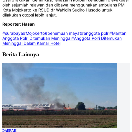
oleh sejumlah relawan dan dibawa menggunakan ambulans PMI
Kota Mojokerto ke RSUD dr Wahidin Sudiro Husodo untuk
dilakukan otopsi lebih lanjut.
Reporter: Hasan
#surabaya
#Mojokerto
#penemuan mayat
#anggota polri
#Mantan
Anggota Polri Ditemukan Meninggal
#Anggota Polri Ditemukan
Meninggal Dalam Kamar Hotel
Berita Lainnya
DAERAH