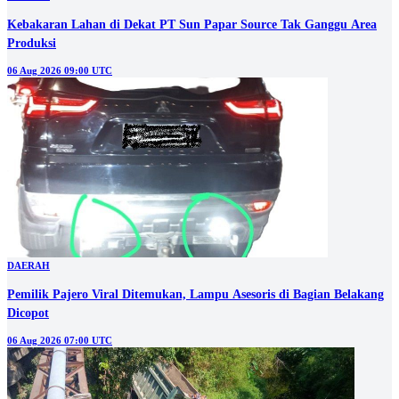
Kebakaran Lahan di Dekat PT Sun Papar Source Tak Ganggu Area
Produksi
06 Aug 2026 09:00 UTC
DAERAH
Pemilik Pajero Viral Ditemukan, Lampu Asesoris di Bagian Belakang
Dicopot
06 Aug 2026 07:00 UTC