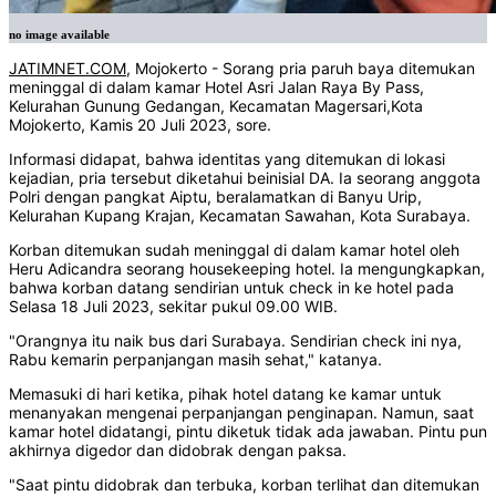
no image available
JATIMNET.COM
, Mojokerto - Sorang pria paruh baya ditemukan
meninggal di dalam kamar Hotel Asri Jalan Raya By Pass,
Kelurahan Gunung Gedangan, Kecamatan Magersari,Kota
Mojokerto, Kamis 20 Juli 2023, sore.
Informasi didapat, bahwa identitas yang ditemukan di lokasi
kejadian, pria tersebut diketahui beinisial DA. Ia seorang anggota
Polri dengan pangkat Aiptu, beralamatkan di Banyu Urip,
Kelurahan Kupang Krajan, Kecamatan Sawahan, Kota Surabaya.
Korban ditemukan sudah meninggal di dalam kamar hotel oleh
Heru Adicandra seorang housekeeping hotel. Ia mengungkapkan,
bahwa korban datang sendirian untuk check in ke hotel pada
Selasa 18 Juli 2023, sekitar pukul 09.00 WIB.
"Orangnya itu naik bus dari Surabaya. Sendirian check ini nya,
Rabu kemarin perpanjangan masih sehat," katanya.
Memasuki di hari ketika, pihak hotel datang ke kamar untuk
menanyakan mengenai perpanjangan penginapan. Namun, saat
kamar hotel didatangi, pintu diketuk tidak ada jawaban. Pintu pun
akhirnya digedor dan didobrak dengan paksa.
"Saat pintu didobrak dan terbuka, korban terlihat dan ditemukan