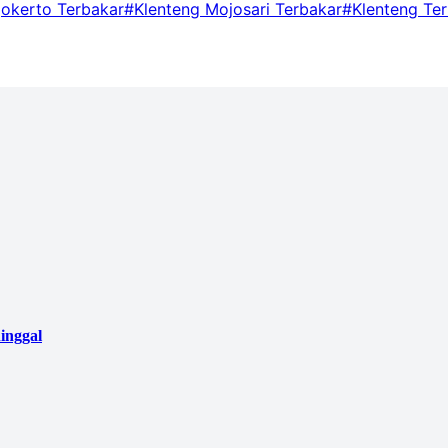
okerto Terbakar
#Klenteng Mojosari Terbakar
#Klenteng Te
inggal