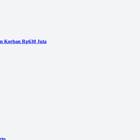
an Korban Rp630 Juta
rto