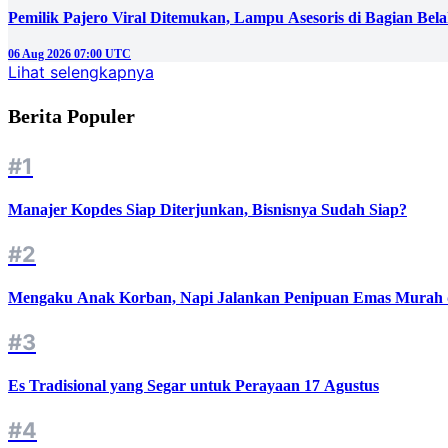
Pemilik Pajero Viral Ditemukan, Lampu Asesoris di Bagian Bel
06 Aug 2026 07:00 UTC
Lihat selengkapnya
Berita Populer
#1
Manajer Kopdes Siap Diterjunkan, Bisnisnya Sudah Siap?
#2
Mengaku Anak Korban, Napi Jalankan Penipuan Emas Murah d
#3
Es Tradisional yang Segar untuk Perayaan 17 Agustus
#4