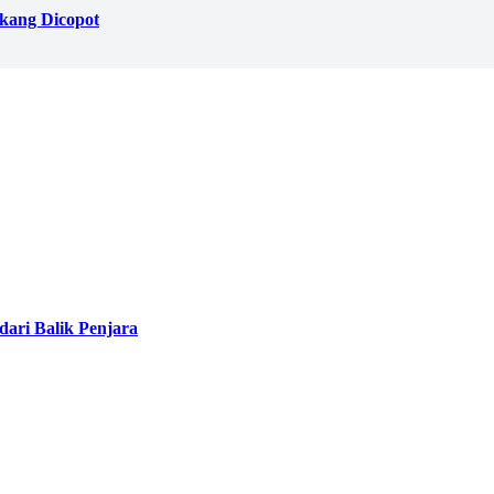
akang Dicopot
ari Balik Penjara