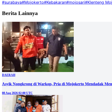
#surabaya
#Mojokerto
#Kebakaran
#mojosari
#Klenteng Moj
Berita Lainnya
DAERAH
Asyik Nongkrong di Warkop, Pria di Mojokerto Mendadak Men
08 Aug 2026 02:00 UTC