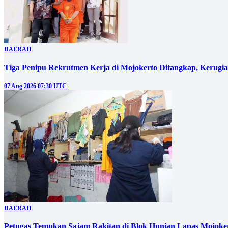
DAERAH
Tiga Penipu Rekrutmen Kerja di Mojokerto Ditangkap, Kerugi
07 Aug 2026 07:30 UTC
DAERAH
Petugas Temukan Sajam Rakitan di Blok Hunian Lapas Mojoke