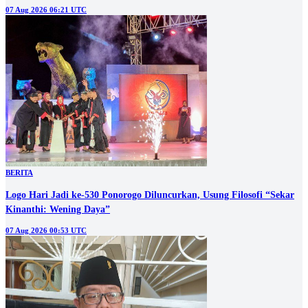
07 Aug 2026 06:21 UTC
BERITA
Logo Hari Jadi ke-530 Ponorogo Diluncurkan, Usung Filosofi “Sekar
Kinanthi: Wening Daya”
07 Aug 2026 00:53 UTC