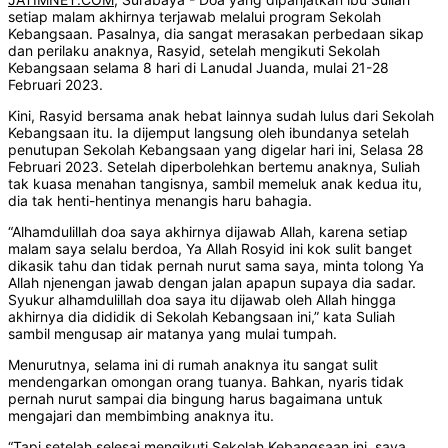
setiap malam akhirnya terjawab melalui program Sekolah
Kebangsaan. Pasalnya, dia sangat merasakan perbedaan sikap
dan perilaku anaknya, Rasyid, setelah mengikuti Sekolah
Kebangsaan selama 8 hari di Lanudal Juanda, mulai 21-28
Februari 2023.
Kini, Rasyid bersama anak hebat lainnya sudah lulus dari Sekolah
Kebangsaan itu. Ia dijemput langsung oleh ibundanya setelah
penutupan Sekolah Kebangsaan yang digelar hari ini, Selasa 28
Februari 2023. Setelah diperbolehkan bertemu anaknya, Suliah
tak kuasa menahan tangisnya, sambil memeluk anak kedua itu,
dia tak henti-hentinya menangis haru bahagia.
“Alhamdulillah doa saya akhirnya dijawab Allah, karena setiap
malam saya selalu berdoa, Ya Allah Rosyid ini kok sulit banget
dikasik tahu dan tidak pernah nurut sama saya, minta tolong Ya
Allah njenengan jawab dengan jalan apapun supaya dia sadar.
Syukur alhamdulillah doa saya itu dijawab oleh Allah hingga
akhirnya dia dididik di Sekolah Kebangsaan ini,” kata Suliah
sambil mengusap air matanya yang mulai tumpah.
Menurutnya, selama ini di rumah anaknya itu sangat sulit
mendengarkan omongan orang tuanya. Bahkan, nyaris tidak
pernah nurut sampai dia bingung harus bagaimana untuk
mengajari dan membimbing anaknya itu.
“Tapi setelah selesai mengikuti Sekolah Kebangsaan ini, saya