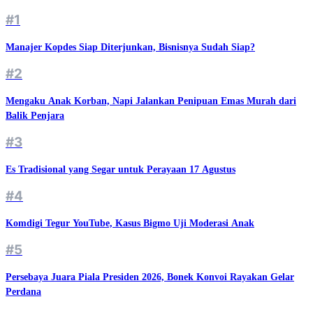
#1
Manajer Kopdes Siap Diterjunkan, Bisnisnya Sudah Siap?
#2
Mengaku Anak Korban, Napi Jalankan Penipuan Emas Murah dari
Balik Penjara
#3
Es Tradisional yang Segar untuk Perayaan 17 Agustus
#4
Komdigi Tegur YouTube, Kasus Bigmo Uji Moderasi Anak
#5
Persebaya Juara Piala Presiden 2026, Bonek Konvoi Rayakan Gelar
Perdana