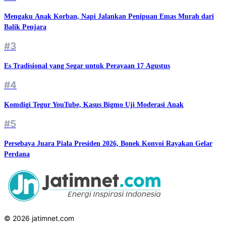
Mengaku Anak Korban, Napi Jalankan Penipuan Emas Murah dari
Balik Penjara
#3
Es Tradisional yang Segar untuk Perayaan 17 Agustus
#4
Komdigi Tegur YouTube, Kasus Bigmo Uji Moderasi Anak
#5
Persebaya Juara Piala Presiden 2026, Bonek Konvoi Rayakan Gelar
Perdana
© 2026 jatimnet.com