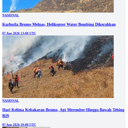
NASIONAL
Karhutla Bromo Meluas, Helikopter Water Bombing Dikerahkan
07 Aug 2026 13:00 UTC
NASIONAL
Hari Kelima Kebakaran Bromo, Api Merembet Hingga Bawah Tebing
B29
07 Aug 2026 10:00 UTC