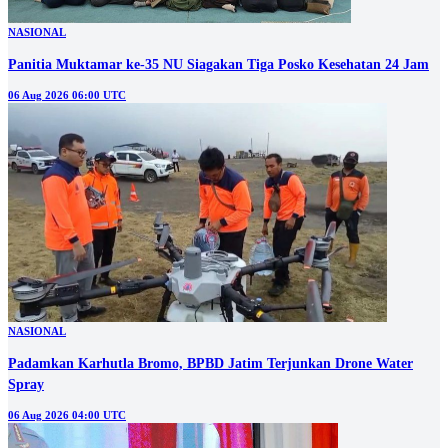
NASIONAL
Panitia Muktamar ke-35 NU Siagakan Tiga Posko Kesehatan 24 Jam
06 Aug 2026 06:00 UTC
NASIONAL
Padamkan Karhutla Bromo, BPBD Jatim Terjunkan Drone Water
Spray
06 Aug 2026 04:00 UTC