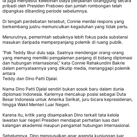
Ia juga menyebut kelebihan biaya perjalanan ditanggung secara
pribadi oleh Presiden Prabowo dan jumlah rombongan telah
dipangkas dibanding periode sebelumnya.
Di tengah perdebatan tersebut, Connie menilai respons yang
berkembang justru memunculkan kegaduhan yang tidak perlu.
Menurutnya, pemerintah sebaiknya lebih fokus pada substansi
masukan daripada memperpanjang polemik di ruang publik.
“Pak Teddy libur dulu saja. Saatnya mendengar orang-orang
yang memang memiliki pengalaman panjang di bidang diplomasi
dan hubungan internasional,” kata Connie Rahakundini Bakrie
dalam pernyataannya yang dikutip media, menanggapi polemik
antara
Teddy dan Dino Patti Djalal.
Nama Dino Patti Djalal sendiri bukan sosok baru dalam dunia
diplomasi Indonesia. Kariernya mencakup posisi sebagai Duta
Besar Indonesia untuk Amerika Serikat, juru bicara kepresidenan,
hingga Wakil Menteri Luar Negeri.
Karena itu, kritik yang disampaikan Dino terkait tata kelola
lawatan luar negeri Presiden mendapat perhatian luas dari
kalangan akademisi maupun pengamat hubungan internasional.
Sebelumnya, Dino mengusulkan agar agenda kunjungan luar