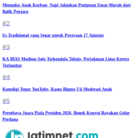
Mengaku Anak Korban, Napi Jalankan Penipuan Emas Murah dari
Balik Penjara
#2
Es Tradisional yang Segar untuk Perayaan 17 Agustus
#3
KA BIAS Madiun-Solo Terkendala Teknis, Perjalanan Lima Kereta
Terlambat
#4
Komdigi Tegur YouTube, Kasus Bigmo Uji Moderasi Anak
#5
Persebaya Juara Piala Presiden 2026, Bonek Konvoi Rayakan Gelar
Perdana