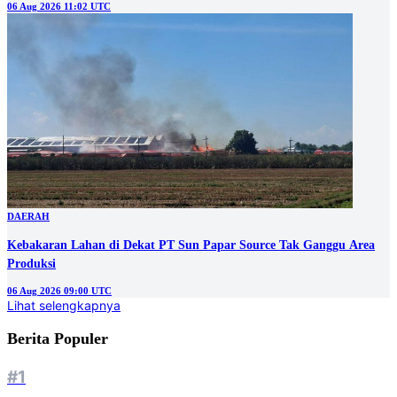
06 Aug 2026 11:02 UTC
DAERAH
Kebakaran Lahan di Dekat PT Sun Papar Source Tak Ganggu Area
Produksi
06 Aug 2026 09:00 UTC
Lihat selengkapnya
Berita Populer
#1