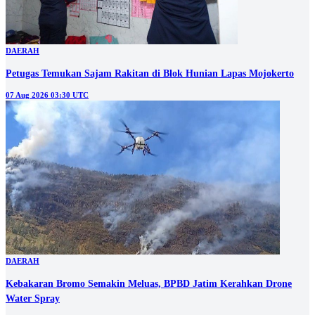
DAERAH
Petugas Temukan Sajam Rakitan di Blok Hunian Lapas Mojokerto
07 Aug 2026 03:30 UTC
DAERAH
Kebakaran Bromo Semakin Meluas, BPBD Jatim Kerahkan Drone
Water Spray