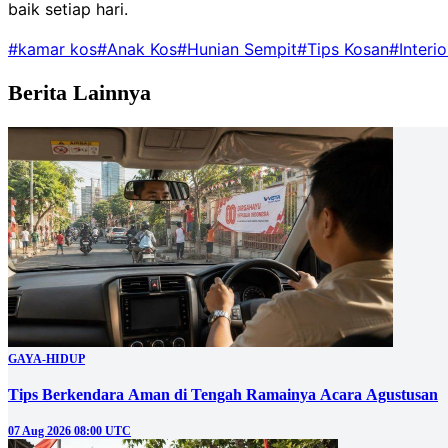
baik setiap hari.
#kamar kos
#Anak Kos
#Hunian Sempit
#Tips Kosan
#Interio
Berita Lainnya
GAYA-HIDUP
Tips Berkendara Aman di Tengah Ramainya Acara Agustusan
07 Aug 2026 08:00 UTC