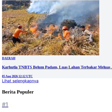
DAERAH
Karhutla TNBTS Belum Padam, Luas Lahan Terbakar Meluas J
05 Aug 2026 12:12 UTC
Lihat selengkapnya
Berita Populer
#1