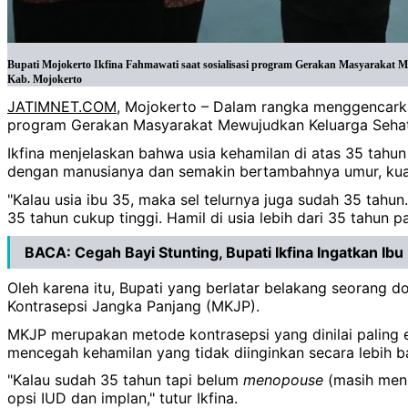
Bupati Mojokerto Ikfina Fahmawati saat sosialisasi program Gerakan Masyarakat M
Kab. Mojokerto
JATIMNET.COM
, Mojokerto – Dalam rangka menggencarka
program Gerakan Masyarakat Mewujudkan Keluarga Sehat,
Ikfina menjelaskan bahwa usia kehamilan di atas 35 tahun
dengan manusianya dan semakin bertambahnya umur, kualit
"Kalau usia ibu 35, maka sel telurnya juga sudah 35 tahun.
35 tahun cukup tinggi. Hamil di usia lebih dari 35 tahun 
BACA:
Cegah Bayi Stunting, Bupati Ikfina Ingatkan Ib
Oleh karena itu, Bupati yang berlatar belakang seorang 
Kontrasepsi Jangka Panjang (MKJP).
MKJP merupakan metode kontrasepsi yang dinilai paling 
mencegah kehamilan yang tidak diinginkan secara lebih b
"Kalau sudah 35 tahun tapi belum
menopouse
(masih mens
opsi IUD dan implan," tutur Ikfina.