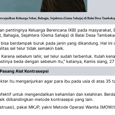
ewujudkan Keluarga Sehat, Bahagia, Sejahtera (Gema Sahaja) di Balai Desa Tambakagu
n pentingnya Keluarga Berencana (KB) pada masyarakat, 
 Bahagia, Sejahtera (Gema Sahaja) di Balai Desa Tambaka
 bisa berdampak buruk pada janin yang dikandung. Hal ini 
as sel telur tidak semakin baik.
 Karena sebelum lahir, sel telur sudah terbentuk. Itulah ken
pastinya beda dengan sebelum itu," katanya, Kamis siang, 27
u Pasang Alat Kontrasepsi
dokter itu menganjurkan agar para ibu pada usia di atas 3
efektif untuk mengendalikan kehamilan dan kelahiran. Ber
aik diibandingkan metode kontrasepsi yang lain.
truasi), pakai MKJP, yakni Metode Operasi Wanita (MOW/tub