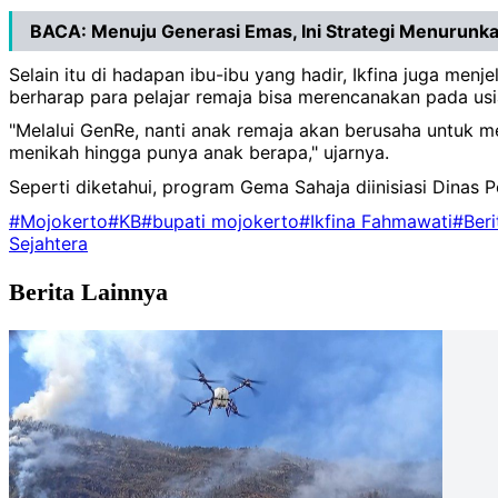
BACA:
Menuju Generasi Emas, Ini Strategi Menurunk
Selain itu di hadapan ibu-ibu yang hadir, Ikfina juga men
berharap para pelajar remaja bisa merencanakan pada usia
"Melalui GenRe, nanti anak remaja akan berusaha untuk me
menikah hingga punya anak berapa," ujarnya.
Seperti diketahui, program Gema Sahaja diinisiasi Din
#Mojokerto
#KB
#bupati mojokerto
#Ikfina Fahmawati
#Ber
Sejahtera
Berita Lainnya