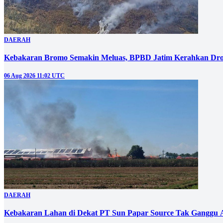
DAERAH
Kebakaran Bromo Semakin Meluas, BPBD Jatim Kerahkan Dro
06 Aug 2026 11:02 UTC
DAERAH
Kebakaran Lahan di Dekat PT Sun Papar Source Tak Ganggu 