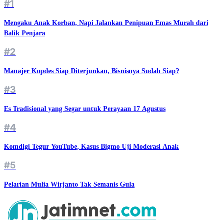
#1
Mengaku Anak Korban, Napi Jalankan Penipuan Emas Murah dari
Balik Penjara
#2
Manajer Kopdes Siap Diterjunkan, Bisnisnya Sudah Siap?
#3
Es Tradisional yang Segar untuk Perayaan 17 Agustus
#4
Komdigi Tegur YouTube, Kasus Bigmo Uji Moderasi Anak
#5
Pelarian Mulia Wirjanto Tak Semanis Gula