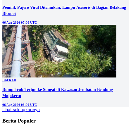
Pemilik Pajero Viral Ditemukan, Lampu Asesoris di Bagian Belakang
Dicopot
06 Aug 2026 07:00 UTC
DAERAH
Dump Truk Terjun ke Sungai di Kawasan Jembatan Bendung
Mojokerto
06 Aug 2026 06:00 UTC
Lihat selengkapnya
Berita Populer