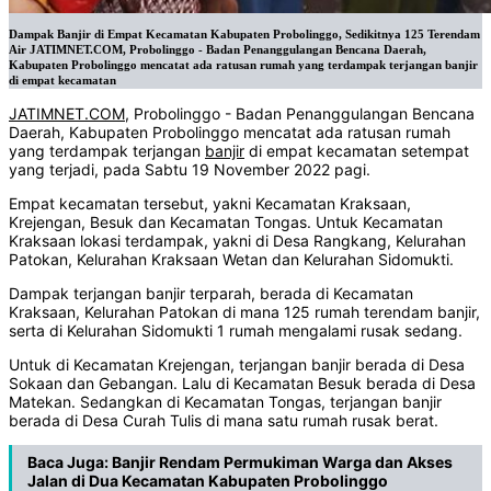
Dampak Banjir di Empat Kecamatan Kabupaten Probolinggo, Sedikitnya 125 Terendam
Air JATIMNET.COM, Probolinggo - Badan Penanggulangan Bencana Daerah,
Kabupaten Probolinggo mencatat ada ratusan rumah yang terdampak terjangan banjir
di empat kecamatan
JATIMNET.COM
, Probolinggo - Badan Penanggulangan Bencana
Daerah, Kabupaten Probolinggo mencatat ada ratusan rumah
yang terdampak terjangan
banjir
di empat kecamatan setempat
yang terjadi, pada Sabtu 19 November 2022 pagi.
Empat kecamatan tersebut, yakni Kecamatan Kraksaan,
Krejengan, Besuk dan Kecamatan Tongas. Untuk Kecamatan
Kraksaan lokasi terdampak, yakni di Desa Rangkang, Kelurahan
Patokan, Kelurahan Kraksaan Wetan dan Kelurahan Sidomukti.
Dampak terjangan banjir terparah, berada di Kecamatan
Kraksaan, Kelurahan Patokan di mana 125 rumah terendam banjir,
serta di Kelurahan Sidomukti 1 rumah mengalami rusak sedang.
Untuk di Kecamatan Krejengan, terjangan banjir berada di Desa
Sokaan dan Gebangan. Lalu di Kecamatan Besuk berada di Desa
Matekan. Sedangkan di Kecamatan Tongas, terjangan banjir
berada di Desa Curah Tulis di mana satu rumah rusak berat.
Baca Juga:
Banjir Rendam Permukiman Warga dan Akses
Jalan di Dua Kecamatan Kabupaten Probolinggo