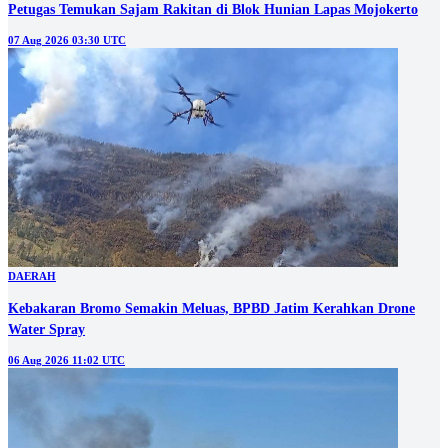
Petugas Temukan Sajam Rakitan di Blok Hunian Lapas Mojokerto
07 Aug 2026 03:30 UTC
DAERAH
Kebakaran Bromo Semakin Meluas, BPBD Jatim Kerahkan Drone
Water Spray
06 Aug 2026 11:02 UTC