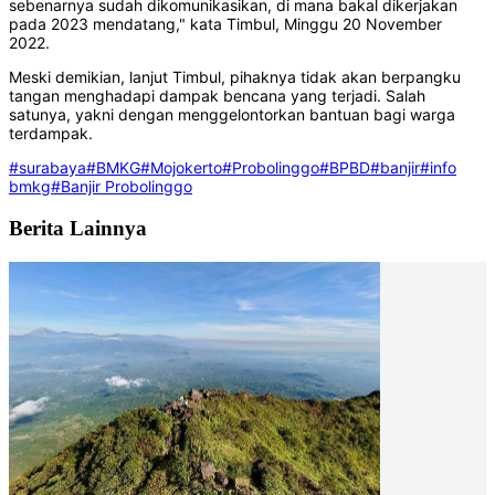
sebenarnya sudah dikomunikasikan, di mana bakal dikerjakan
pada 2023 mendatang," kata Timbul, Minggu 20 November
2022.
Meski demikian, lanjut Timbul, pihaknya tidak akan berpangku
tangan menghadapi dampak bencana yang terjadi. Salah
satunya, yakni dengan menggelontorkan bantuan bagi warga
terdampak.
#surabaya
#BMKG
#Mojokerto
#Probolinggo
#BPBD
#banjir
#info
bmkg
#Banjir Probolinggo
Berita Lainnya