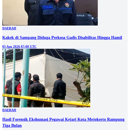
DAERAH
Kakek di Sampang Diduga Perkosa Gadis Disabilitas Hingga Hamil
05 Aug 2026 07:00 UTC
DAERAH
Hasil Forensik Ekshumasi Pegawai Kejari Kota Mojokerto Rampung
Tiga Bulan