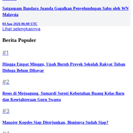
Satgaspam Bandara Juanda Gagalkan Penyelundupan Sabu oleh WN
Malaysia
04 Aug 2026 06:00 UTC
Lihat selengkapnya
Berita Populer
#1
Hingga Empat Minggu, Upah Buruh Proyek Sekolah Rakyat Tuban
Diduga Belum Dibayar
#2
Reses di Mojoagung, Sumardi Soroti Kebutuhan Ruang Kelas Baru
dan Kesejahteraan Guru Swasta
#3
Manajer Kopdes Siap Diterjunkan, Bisnisnya Sudah Siap?