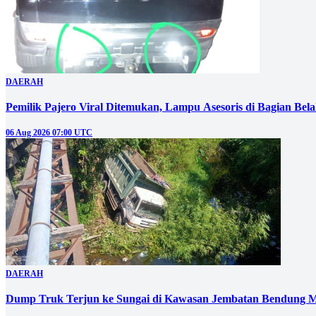
DAERAH
Pemilik Pajero Viral Ditemukan, Lampu Asesoris di Bagian Bel
06 Aug 2026 07:00 UTC
DAERAH
Dump Truk Terjun ke Sungai di Kawasan Jembatan Bendung M