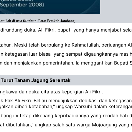
atullah di usia 64 tahun. Foto: Pemkab Jombang
undung duka. Ali Fikri, bupati yang hanya menjabat selam
tahun. Meski telah berpulang ke Rahmatullah, perjuangan Al
an ketegasan luar biasa yang sempat digaungkannya masih
an dan menjalankan pemerintahan. Ia menggantikan Bupati S
Turut Tanam Jagung Serentak
kawa dan duka cita atas kepergian Ali Fikri.
sosok Pak Ali Fikri. Beliau menunjukkan dedikasi dan keteg
ggalkan diberi ketabahan," ungkap Warsubi dalam keteranga
bang ini tetap dikenang kepribadiannya yang rendah hati
saat dibutuhkan,” ungkap salah satu warga Mojoagung yang