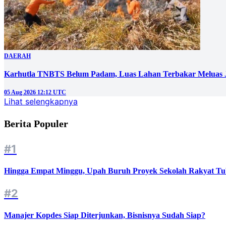
DAERAH
Karhutla TNBTS Belum Padam, Luas Lahan Terbakar Meluas J
05 Aug 2026 12:12 UTC
Lihat selengkapnya
Berita Populer
#1
Hingga Empat Minggu, Upah Buruh Proyek Sekolah Rakyat Tu
#2
Manajer Kopdes Siap Diterjunkan, Bisnisnya Sudah Siap?