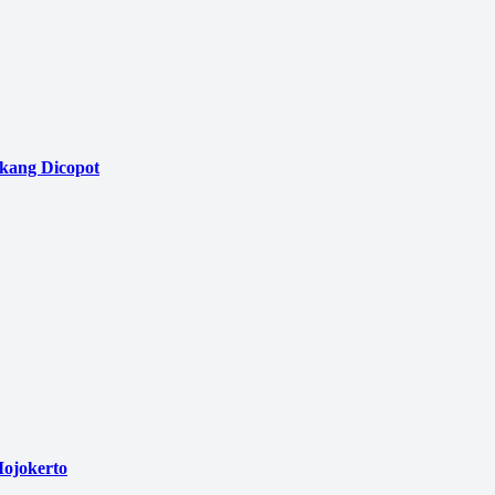
akang Dicopot
ojokerto