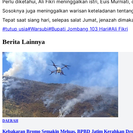
Perlu diketahui, Ali Fikri meninggalkan istri, Euis Murniat
Sosoknya juga meninggalkan warisan keteladanan tentan
Tepat saat siang hari, selepas salat Jumat, jenazah d
#tutup usia
#Warsubi
#Bupati Jombang 103 Hari
#Ali Fikri
Berita Lainnya
DAERAH
Kebakaran Bromo Semakin Meluas, BPBD Jatim Kerahkan Dro