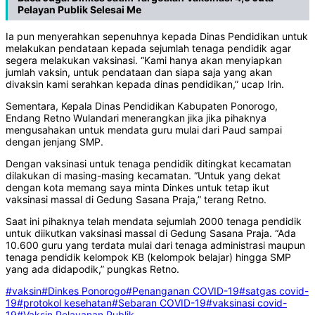
Pelayan Publik Selesai Me
Ia pun menyerahkan sepenuhnya kepada Dinas Pendidikan untuk
melakukan pendataan kepada sejumlah tenaga pendidik agar
segera melakukan vaksinasi. “Kami hanya akan menyiapkan
jumlah vaksin, untuk pendataan dan siapa saja yang akan
divaksin kami serahkan kepada dinas pendidikan,” ucap Irin.
Sementara, Kepala Dinas Pendidikan Kabupaten Ponorogo,
Endang Retno Wulandari menerangkan jika jika pihaknya
mengusahakan untuk mendata guru mulai dari Paud sampai
dengan jenjang SMP.
Dengan vaksinasi untuk tenaga pendidik ditingkat kecamatan
dilakukan di masing-masing kecamatan. “Untuk yang dekat
dengan kota memang saya minta Dinkes untuk tetap ikut
vaksinasi massal di Gedung Sasana Praja,” terang Retno.
Saat ini pihaknya telah mendata sejumlah 2000 tenaga pendidik
untuk diikutkan vaksinasi massal di Gedung Sasana Praja. “Ada
10.600 guru yang terdata mulai dari tenaga administrasi maupun
tenaga pendidik kelompok KB (kelompok belajar) hingga SMP
yang ada didapodik,” pungkas Retno.
#vaksin
#Dinkes Ponorogo
#Penanganan COVID-19
#satgas covid-
19
#protokol kesehatan
#Sebaran COVID-19
#vaksinasi covid-
19
#Vaksin Pelayanan Publik