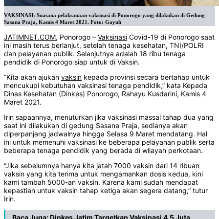
VAKSINASI: Suasana pelaksanaan vaksinasi di Ponorogo yang dilakukan di Gedung
Sasana Praja, Kamis 4 Maret 2021. Foto: Gayuh
JATIMNET.COM
, Ponorogo –
Vaksinasi
Covid-19 di Ponorogo saat
ini masih terus berlanjut, setelah tenaga kesehatan, TNI/POLRI
dan pelayanan publik. Selanjutnya adalah 18 ribu tenaga
pendidik di Ponorogo siap untuk di Vaksin.
“Kita akan ajukan
vaksin
kepada provinsi secara bertahap untuk
mencukupi kebutuhan vaksinasi tenaga pendidik,” kata Kepada
Dinas Kesehatan (
Dinkes
) Ponorogo, Rahayu Kusdarini, Kamis 4
Maret 2021.
Irin sapaannya, menuturkan jika vaksinasi massal tahap dua yang
saat ini dilakukan di gedung Sasana Praja, sedianya akan
diperpanjang jadwalnya hingga Selasa 9 Maret mendatang. Hal
ini untuk memenuhi vaksinasi ke beberapa pelayanan publik serta
beberapa tenaga pendidik yang berada di wilayah perkotaan.
“Jika sebelumnya hanya kita jatah 7000 vaksin dari 14 ribuan
vaksin yang kita terima untuk mengamankan dosis kedua, kini
kami tambah 5000-an vaksin. Karena kami sudah mendapat
kepastian untuk vaksin tahap ketiga akan segera datang,” tutur
Irin.
Baca Juga:
Dinkes Jatim Targetkan Vaksinasi 4,5 Juta