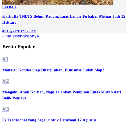
DAERAH
Karhutla TNBTS Belum Padam, Luas Lahan Terbakar Meluas Jadi 15
Hektare
05 Aug 2026 12:12 UTC
Lihat selengkapnya
Berita Populer
#1
Manajer Kopdes Siap Diterjunkan, Bisnisnya Sudah Siap?
#2
Mengaku Anak Korban, Napi Jalankan Penipuan Emas Murah dari
Balik Penjara
#3
Es Tradisional yang Segar untuk Perayaan 17 Agustus