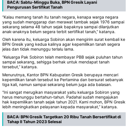
BACA:
Sabtu-Minggu Buka, BPN Gresik Layani
Pengurusan Sertifikat Tanah
“Kalau memang tanah itu tanah negara, kenapa warga negara
yang sudah menggarap dan merawat tambak sejak 1976 sampai
sekarang selama 48 tahun sejak bapaknya sampai dilanjutkan
anak-anaknya belum segera terbit sertifikat tanah,” katanya.
Oleh karena itu, keluarga Sobiron akan mengirim surat kembali ke
BPN Gresik yang kedua kalinya agar kepemilikan tanah segera
jelas dan tidak menunggu terlalu lama.
“Keluarga Pak Sobiron telah membayar PBB sejak puluhan tahun
sampai sekarang, sehigga berhak untuk mendapat tanah
tersebut,” katanya.
Menurutnya, Kantor BPN Kabupaten Gresik berupaya mencari
kepemilikan tanah tersebut ke Pertamina dan bersurat sebanyak
tiga kali, namun sampai sekarang belum juga ada balasan.
“Ini sangat merugikan masyarakat yaitu keluarga Sobiron yang
harus menunggu bertahun-tahun. Padahal sudah mengajukan
hak kepemilikan tanah sejak tahun 2021. Kami mohon, BPN Gresik
lebih meningkatkan pelayanan kepada masyarakat,” katanya.
BACA:
BPN Gresik Targetkan 20 Ribu Tanah Bersertifikat di
Tahap II Tahun 2023 Selesai