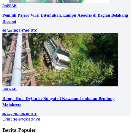
DAERAH
Pemilik Pajero Viral Ditemukan, Lampu Asesoris di Bagian Belakang
Dicopot
06 Aug 2026 07:00 UTC
DAERAH
Dump Truk Terjun ke Sungai di Kawasan Jembatan Bendung
Mojokerto
06 Aug 2026 06:00 UTC
Lihat selengkapnya
Berita Populer