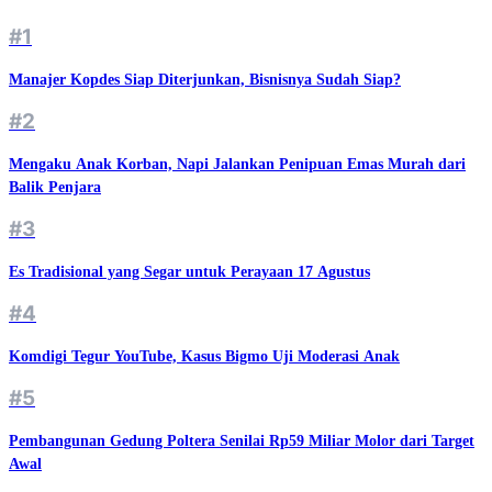
#1
Manajer Kopdes Siap Diterjunkan, Bisnisnya Sudah Siap?
#2
Mengaku Anak Korban, Napi Jalankan Penipuan Emas Murah dari
Balik Penjara
#3
Es Tradisional yang Segar untuk Perayaan 17 Agustus
#4
Komdigi Tegur YouTube, Kasus Bigmo Uji Moderasi Anak
#5
Pembangunan Gedung Poltera Senilai Rp59 Miliar Molor dari Target
Awal