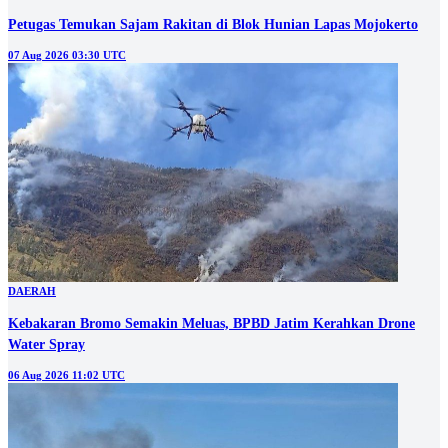
Petugas Temukan Sajam Rakitan di Blok Hunian Lapas Mojokerto
07 Aug 2026 03:30 UTC
DAERAH
Kebakaran Bromo Semakin Meluas, BPBD Jatim Kerahkan Drone
Water Spray
06 Aug 2026 11:02 UTC