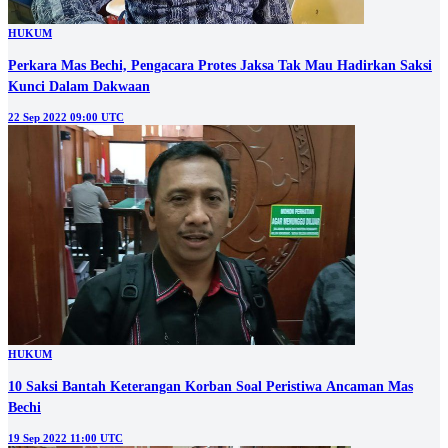
HUKUM
Perkara Mas Bechi, Pengacara Protes Jaksa Tak Mau Hadirkan Saksi
Kunci Dalam Dakwaan
22 Sep 2022 09:00 UTC
HUKUM
10 Saksi Bantah Keterangan Korban Soal Peristiwa Ancaman Mas
Bechi
19 Sep 2022 11:00 UTC