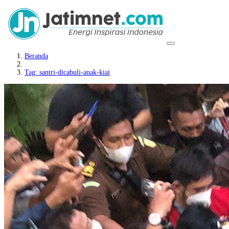
Beranda
Tag: santri-dicabuli-anak-kiai