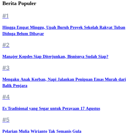
Berita Populer
#1
Hingga Empat Minggu, Upah Buruh Proyek Sekolah Rakyat Tuban
Diduga Belum Dibayar
#2
Manajer Kopdes Siap Diterjunkan, Bisnisnya Sudah Siap?
#3
Mengaku Anak Korban, Napi Jalankan Penipuan Emas Murah dari
Balik Penjara
#4
Es Tradisional yang Segar untuk Perayaan 17 Agustus
#5
Pelarian Mulia Wirjanto Tak Semanis Gula